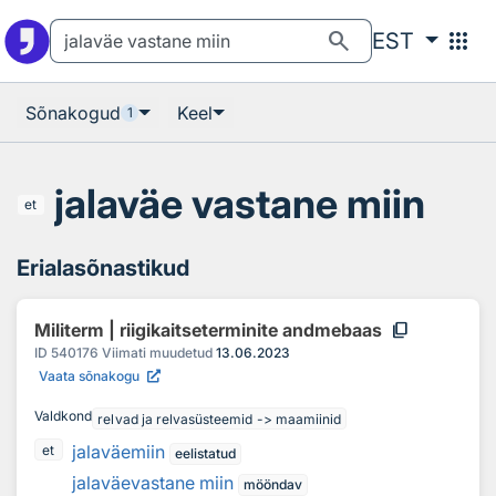
Otsingu juurde
Põhisisu juurde
search
apps
EST
Sõnakogud
Keel
1
jalaväe vastane miin
et
Erialasõnastikud
content_copy
Militerm | riigikaitseterminite andmebaas
ID
540176
Viimati muudetud
13.06.2023
Vaata sõnakogu
Valdkond
relvad ja relvasüsteemid -> maamiinid
jalaväemiin
et
eelistatud
jalaväevastane miin
mööndav