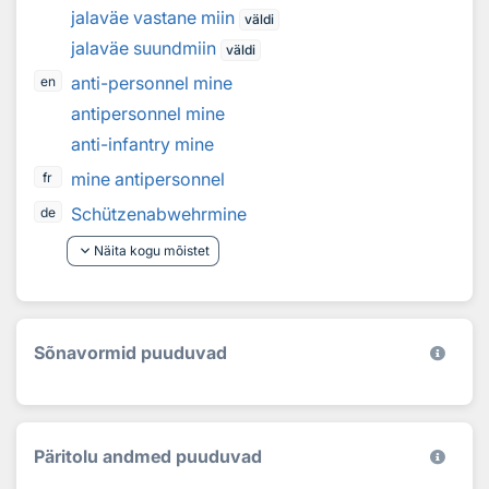
jalaväe vastane miin
väldi
jalaväe suundmiin
väldi
anti-personnel mine
en
antipersonnel mine
anti-infantry mine
mine antipersonnel
fr
Schützenabwehrmine
de
keyboard_arrow_down
Näita kogu mõistet
Sõnavormid puuduvad
Päritolu andmed puuduvad