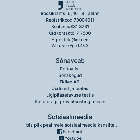
Roosikrantsi 6, 10119 Tallinn
Registrikood 70004011
Keelenõu
631 3731
Üldkontakt
617 7500
E-post
eki@eki.ee
Wordweb App 1.48.0
Sõnaveeb
Portaalist
Sõnakogud
Ekilex API
Uudised ja teated
Ligipääsetavuse teatis
Kasutus- ja privaatsustingimused
Sotsiaalmeedia
Hoia pilk peal meie sotsiaalmeedia kanalitel.
Facebook
Youtube