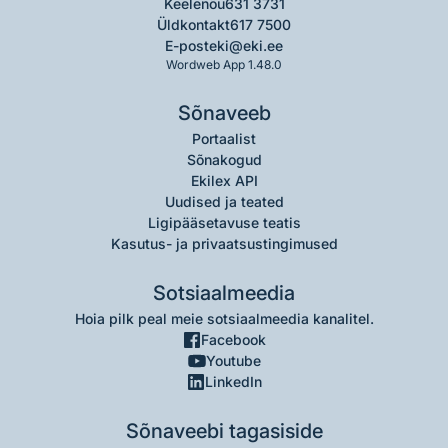
Keelenõu
631 3731
Üldkontakt
617 7500
E-post
eki@eki.ee
Wordweb App 1.48.0
Sõnaveeb
Portaalist
Sõnakogud
Ekilex API
Uudised ja teated
Ligipääsetavuse teatis
Kasutus- ja privaatsustingimused
Sotsiaalmeedia
Hoia pilk peal meie sotsiaalmeedia kanalitel.
Facebook
Youtube
LinkedIn
Sõnaveebi tagasiside