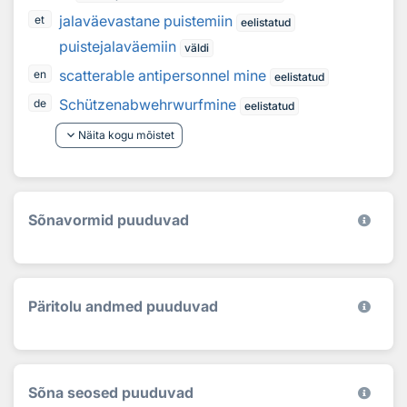
jalaväevastane puistemiin
et
eelistatud
puistejalaväemiin
väldi
scatterable antipersonnel mine
en
eelistatud
Schützenabwehrwurfmine
de
eelistatud
keyboard_arrow_down
Näita kogu mõistet
Sõnavormid puuduvad
Päritolu andmed puuduvad
Sõna seosed puuduvad