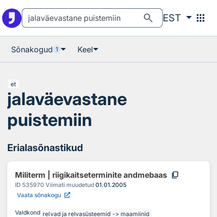
Otsingu juurde
Põhisisu juurde
search
apps
EST
Sõnakogud
Keel
1
et
jalaväevastane
puistemiin
Erialasõnastikud
content_copy
Militerm | riigikaitseterminite andmebaas
ID
535970
Viimati muudetud
01.01.2005
Vaata sõnakogu
Valdkond
relvad ja relvasüsteemid -> maamiinid