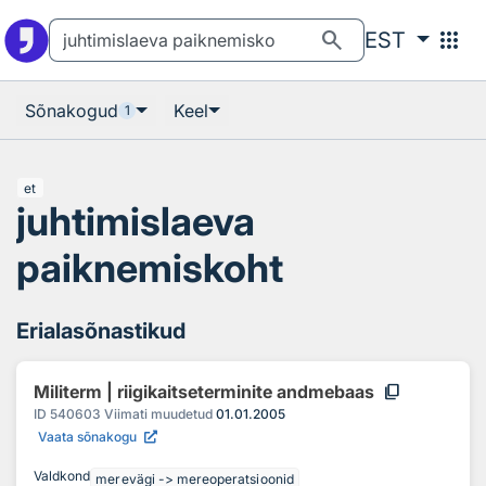
Otsingu juurde
Põhisisu juurde
search
apps
EST
Sõnakogud
Keel
1
et
juhtimislaeva
paiknemiskoht
Erialasõnastikud
content_copy
Militerm | riigikaitseterminite andmebaas
ID
540603
Viimati muudetud
01.01.2005
Vaata sõnakogu
Valdkond
merevägi -> mereoperatsioonid