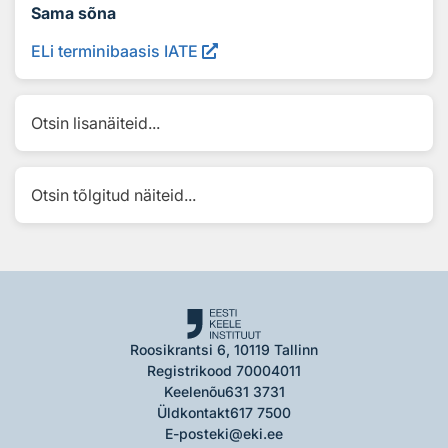
Sama sõna
ELi terminibaasis IATE
Otsin lisanäiteid...
Otsin tõlgitud näiteid...
Roosikrantsi 6, 10119 Tallinn
Registrikood 70004011
Keelenõu
631 3731
Üldkontakt
617 7500
E-post
eki@eki.ee