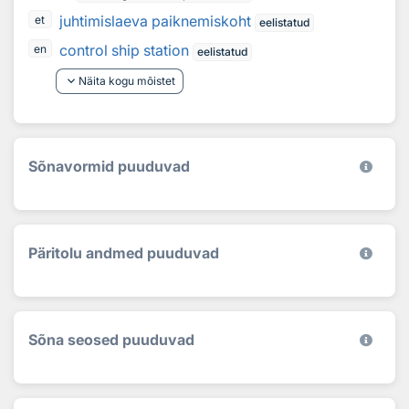
juhtimislaeva paiknemiskoht
et
eelistatud
control ship station
en
eelistatud
keyboard_arrow_down
Näita kogu mõistet
Sõnavormid puuduvad
Päritolu andmed puuduvad
Sõna seosed puuduvad