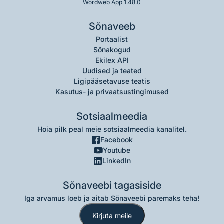
Wordweb App 1.48.0
Sõnaveeb
Portaalist
Sõnakogud
Ekilex API
Uudised ja teated
Ligipääsetavuse teatis
Kasutus- ja privaatsustingimused
Sotsiaalmeedia
Hoia pilk peal meie sotsiaalmeedia kanalitel.
Facebook
Youtube
LinkedIn
Sõnaveebi tagasiside
Iga arvamus loeb ja aitab Sõnaveebi paremaks teha!
Kirjuta meile