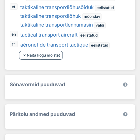
taktikaline transpordiõhusõiduk
et
eelistatud
taktikaline transpordiõhuk
mööndav
taktikaline transportlennumasin
väldi
tactical transport aircraft
en
eelistatud
aéronef de transport tactique
fr
eelistatud
keyboard_arrow_down
Näita kogu mõistet
Sõnavormid puuduvad
Päritolu andmed puuduvad