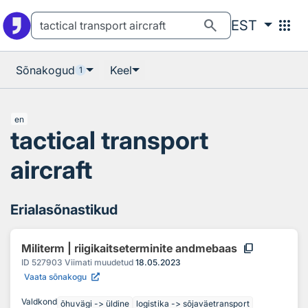
Otsingu juurde
Põhisisu juurde
search
apps
EST
Sõnakogud
Keel
1
en
tactical transport
aircraft
Erialasõnastikud
content_copy
Militerm | riigikaitseterminite andmebaas
ID
527903
Viimati muudetud
18.05.2023
Vaata sõnakogu
Valdkond
õhuvägi -> üldine
logistika -> sõjaväetransport