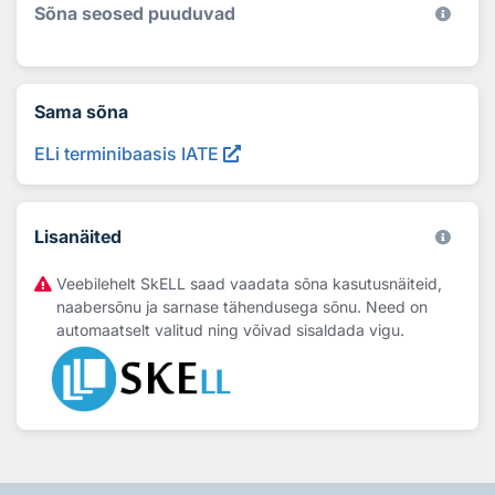
Sõna seosed puuduvad
Sama sõna
ELi terminibaasis IATE
Lisanäited
Veebilehelt SkELL saad vaadata sõna kasutusnäiteid,
naabersõnu ja sarnase tähendusega sõnu. Need on
automaatselt valitud ning võivad sisaldada vigu.