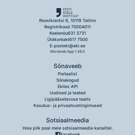
Roosikrantsi 6, 10119 Tallinn
Registrikood 70004011
Keelenõu
631 3731
Üldkontakt
617 7500
E-post
eki@eki.ee
Wordweb App 1.48.0
Sõnaveeb
Portaalist
Sõnakogud
Ekilex API
Uudised ja teated
Ligipääsetavuse teatis
Kasutus- ja privaatsustingimused
Sotsiaalmeedia
Hoia pilk peal meie sotsiaalmeedia kanalitel.
Facebook