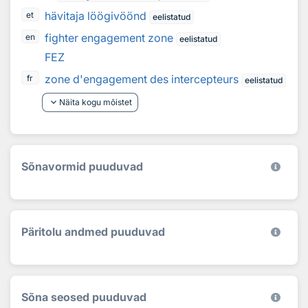
hävitaja löögivöönd
et
eelistatud
fighter engagement zone
en
eelistatud
FEZ
zone d'engagement des intercepteurs
fr
eelistatud
keyboard_arrow_down
Näita kogu mõistet
Sõnavormid puuduvad
Päritolu andmed puuduvad
Sõna seosed puuduvad