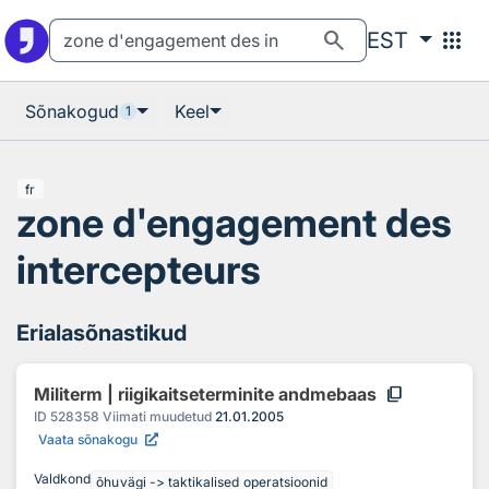
Otsingu juurde
Põhisisu juurde
search
apps
EST
Sõnakogud
Keel
1
fr
zone d'engagement des
intercepteurs
Erialasõnastikud
content_copy
Militerm | riigikaitseterminite andmebaas
ID
528358
Viimati muudetud
21.01.2005
Vaata sõnakogu
Valdkond
õhuvägi -> taktikalised operatsioonid