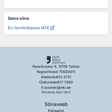
Sama sõna
ELi terminibaasis IATE
Roosikrantsi 6, 10119 Tallinn
Registrikood 70004011
Keelenõu
631 3731
Üldkontakt
617 7500
E-post
eki@eki.ee
Wordweb App 1.48.0
Sõnaveeb
Portaalist