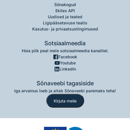
Sõnakogud
Ekilex API
Uudised ja teated
Ligipääsetavuse teatis
Kasutus- ja privaatsustingimused
Sotsiaalmeedia
Hoia pilk peal meie sotsiaalmeedia kanalitel.
Facebook
Youtube
LinkedIn
Sõnaveebi tagasiside
Iga arvamus loeb ja aitab Sõnaveebi paremaks teha!
Kirjuta meile