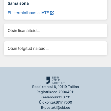
Sama sõna
ELi terminibaasis IATE
Otsin lisanäiteid...
Otsin tõlgitud näiteid...
Roosikrantsi 6, 10119 Tallinn
Registrikood 70004011
Keelenõu
631 3731
Üldkontakt
617 7500
E-post
eki@eki.ee