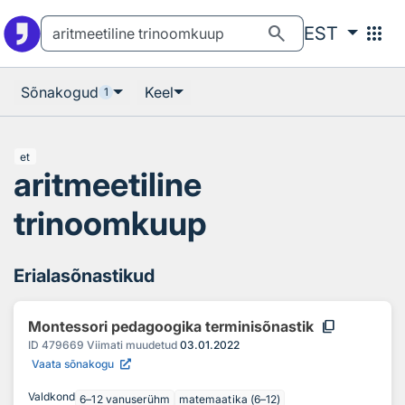
Otsingu juurde
Põhisisu juurde
search
apps
EST
Sõnakogud
Keel
1
et
aritmeetiline
trinoomkuup
Erialasõnastikud
content_copy
Montessori pedagoogika terminisõnastik
ID
479669
Viimati muudetud
03.01.2022
Vaata sõnakogu
Valdkond
6–12 vanuserühm
matemaatika (6–12)