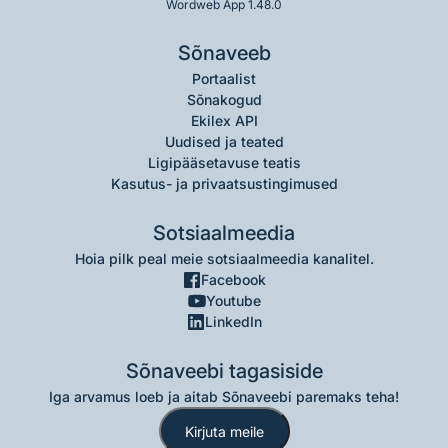
Wordweb App 1.48.0
Sõnaveeb
Portaalist
Sõnakogud
Ekilex API
Uudised ja teated
Ligipääsetavuse teatis
Kasutus- ja privaatsustingimused
Sotsiaalmeedia
Hoia pilk peal meie sotsiaalmeedia kanalitel.
Facebook
Youtube
LinkedIn
Sõnaveebi tagasiside
Iga arvamus loeb ja aitab Sõnaveebi paremaks teha!
Kirjuta meile