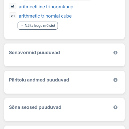
aritmeetiline trinoomkuup
et
arithmetic trinomial cube
en
keyboard_arrow_down
Näita kogu mõistet
Sõnavormid puuduvad
Päritolu andmed puuduvad
Sõna seosed puuduvad