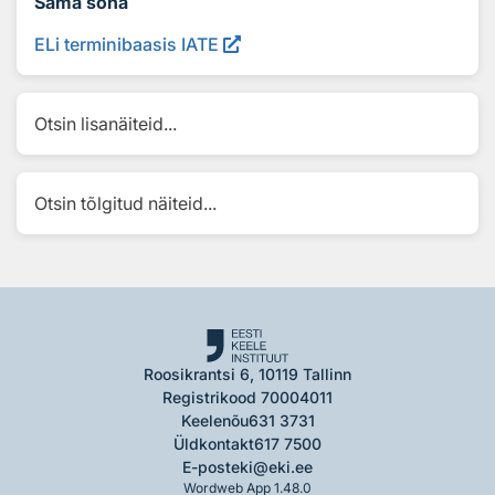
Sama sõna
ELi terminibaasis IATE
Otsin lisanäiteid...
Otsin tõlgitud näiteid...
Roosikrantsi 6, 10119 Tallinn
Registrikood 70004011
Keelenõu
631 3731
Üldkontakt
617 7500
E-post
eki@eki.ee
Wordweb App 1.48.0