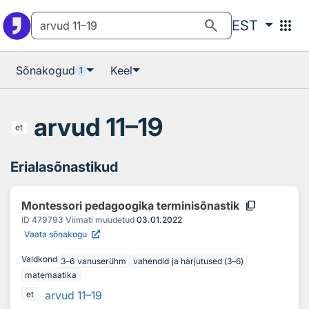
Otsingu juurde
Põhisisu juurde
search
apps
EST
Sõnakogud
Keel
1
arvud 11–19
et
Erialasõnastikud
content_copy
Montessori pedagoogika terminisõnastik
ID
479793
Viimati muudetud
03.01.2022
Vaata sõnakogu
Valdkond
3–6 vanuserühm
vahendid ja harjutused (3–6)
matemaatika
arvud 11–19
et