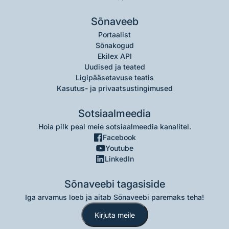
Sõnaveeb
Portaalist
Sõnakogud
Ekilex API
Uudised ja teated
Ligipääsetavuse teatis
Kasutus- ja privaatsustingimused
Sotsiaalmeedia
Hoia pilk peal meie sotsiaalmeedia kanalitel.
Facebook
Youtube
LinkedIn
Sõnaveebi tagasiside
Iga arvamus loeb ja aitab Sõnaveebi paremaks teha!
Kirjuta meile