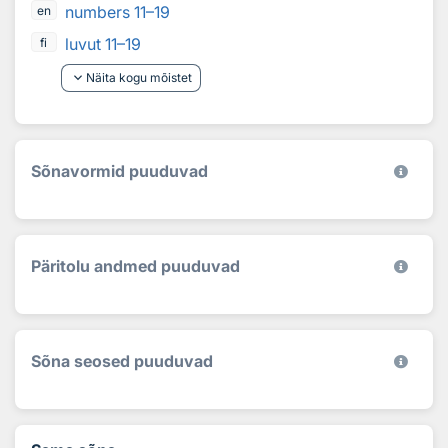
numbers 11–19
en
luvut 11–19
fi
keyboard_arrow_down
Näita kogu mõistet
Sõnavormid puuduvad
Päritolu andmed puuduvad
Sõna seosed puuduvad