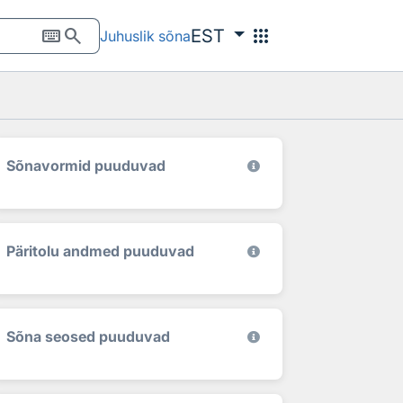
keyboard
search
apps
EST
Juhuslik sõna
Sõnavormid puuduvad
Päritolu andmed puuduvad
Sõna seosed puuduvad