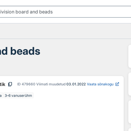
nd beads
content_copy
tik
ID
479660
Viimati muudetud
03.01.2022
Vaata sõnakogu
a
3–6 vanuserühm