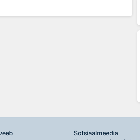
veeb
Sotsiaalmeedia