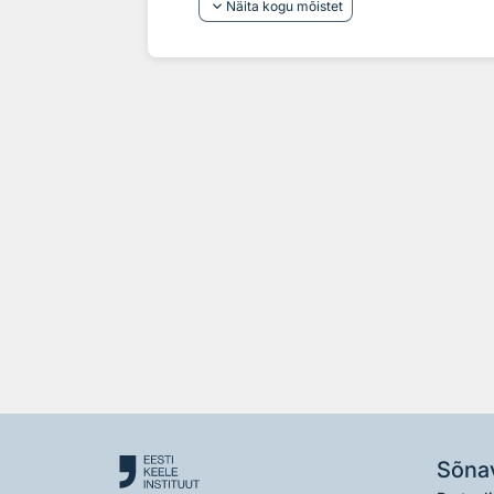
keyboard_arrow_down
Näita kogu mõistet
Sõna