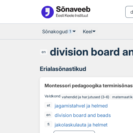
Otsingu juurde
Põhisisu juurde
Sõnakogud
Keel
1
division board a
en
Erialasõnastikud
Montessori pedagoogika terminisõnas
Valdkond
vahendid ja harjutused (3–6)
matemaatik
jagamistahvel ja helmed
et
division board and beads
en
jakolaskulauta ja helmet
fi