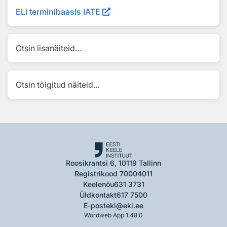
ELi terminibaasis IATE
Otsin lisanäiteid...
Otsin tõlgitud näiteid...
Roosikrantsi 6, 10119 Tallinn
Registrikood 70004011
Keelenõu
631 3731
Üldkontakt
617 7500
E-post
eki@eki.ee
Wordweb App 1.48.0