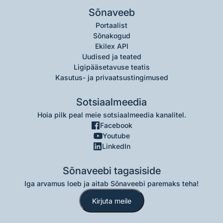
Sõnaveeb
Portaalist
Sõnakogud
Ekilex API
Uudised ja teated
Ligipääsetavuse teatis
Kasutus- ja privaatsustingimused
Sotsiaalmeedia
Hoia pilk peal meie sotsiaalmeedia kanalitel.
Facebook
Youtube
LinkedIn
Sõnaveebi tagasiside
Iga arvamus loeb ja aitab Sõnaveebi paremaks teha!
Kirjuta meile