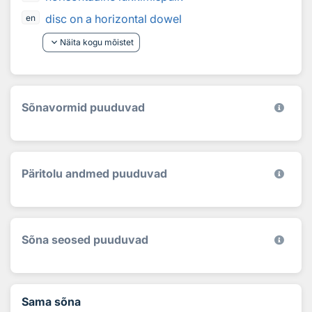
disc on a horizontal dowel
en
keyboard_arrow_down
Näita kogu mõistet
Sõnavormid puuduvad
Päritolu andmed puuduvad
Sõna seosed puuduvad
Sama sõna