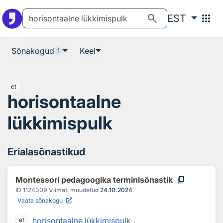
Otsingu juurde
Põhisisu juurde
search
apps
EST
Sõnakogud
Keel
1
et
horisontaalne
lükkimispulk
Erialasõnastikud
content_copy
Montessori pedagoogika terminisõnastik
ID
1124309
Viimati muudetud
24.10.2024
Vaata sõnakogu
horisontaalne lükkimispulk
et