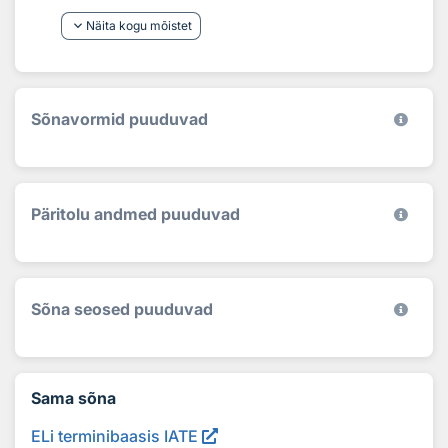
keyboard_arrow_down
Näita kogu mõistet
Sõnavormid puuduvad
Päritolu andmed puuduvad
Sõna seosed puuduvad
Sama sõna
ELi terminibaasis IATE