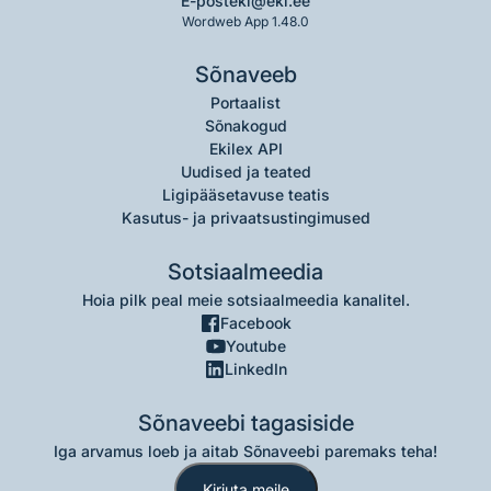
E-post
eki@eki.ee
Wordweb App 1.48.0
Sõnaveeb
Portaalist
Sõnakogud
Ekilex API
Uudised ja teated
Ligipääsetavuse teatis
Kasutus- ja privaatsustingimused
Sotsiaalmeedia
Hoia pilk peal meie sotsiaalmeedia kanalitel.
Facebook
Youtube
LinkedIn
Sõnaveebi tagasiside
Iga arvamus loeb ja aitab Sõnaveebi paremaks teha!
Kirjuta meile