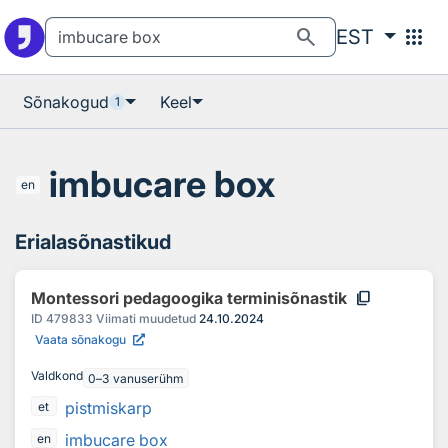
Otsingu juurde
Põhisisu juurde
search
apps
EST
Sõnakogud
Keel
1
imbucare box
en
Erialasõnastikud
content_copy
Montessori pedagoogika terminisõnastik
ID
479833
Viimati muudetud
24.10.2024
Vaata sõnakogu
Valdkond
0–3 vanuserühm
pistmiskarp
et
imbucare box
en