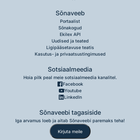
Sõnaveeb
Portaalist
Sõnakogud
Ekilex API
Uudised ja teated
Ligipääsetavuse teatis
Kasutus- ja privaatsustingimused
Sotsiaalmeedia
Hoia pilk peal meie sotsiaalmeedia kanalitel.
Facebook
Youtube
LinkedIn
Sõnaveebi tagasiside
Iga arvamus loeb ja aitab Sõnaveebi paremaks teha!
Kirjuta meile