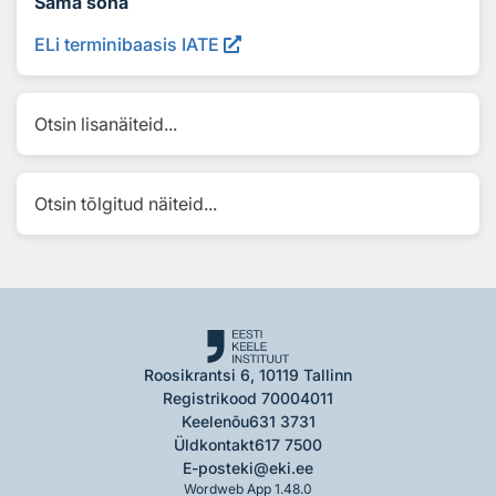
Sama sõna
ELi terminibaasis IATE
Otsin lisanäiteid...
Otsin tõlgitud näiteid...
Roosikrantsi 6, 10119 Tallinn
Registrikood 70004011
Keelenõu
631 3731
Üldkontakt
617 7500
E-post
eki@eki.ee
Wordweb App 1.48.0