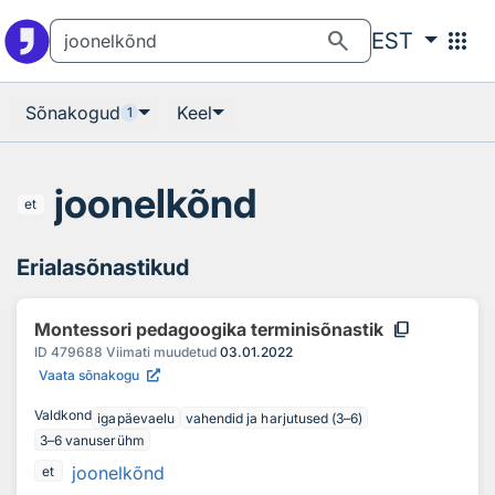
Otsingu juurde
Põhisisu juurde
search
apps
EST
Sõnakogud
Keel
1
joonelkõnd
et
Erialasõnastikud
content_copy
Montessori pedagoogika terminisõnastik
ID
479688
Viimati muudetud
03.01.2022
Vaata sõnakogu
Valdkond
igapäevaelu
vahendid ja harjutused (3–6)
3–6 vanuserühm
joonelkõnd
et