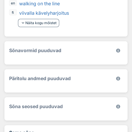
walking on the line
en
viivalla kävelyharjoitus
fi
keyboard_arrow_down
Näita kogu mõistet
Sõnavormid puuduvad
Päritolu andmed puuduvad
Sõna seosed puuduvad