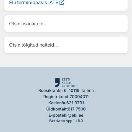
ELi terminibaasis IATE
Otsin lisanäiteid...
Otsin tõlgitud näiteid...
Roosikrantsi 6, 10119 Tallinn
Registrikood 70004011
Keelenõu
631 3731
Üldkontakt
617 7500
E-post
eki@eki.ee
Wordweb App 1.48.0