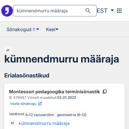
Otsingu juurde
Põhisisu juurde
search
apps
EST
Sõnakogud
Keel
1
et
kümnendmurru määraja
Erialasõnastikud
content_copy
Montessori pedagoogika terminisõnastik
ID
479667
Viimati muudetud
03.01.2022
Vaata sõnakogu
Valdkond
6–12 vanuserühm
geomeetria (6–12)
kümnendmurru määraja
et