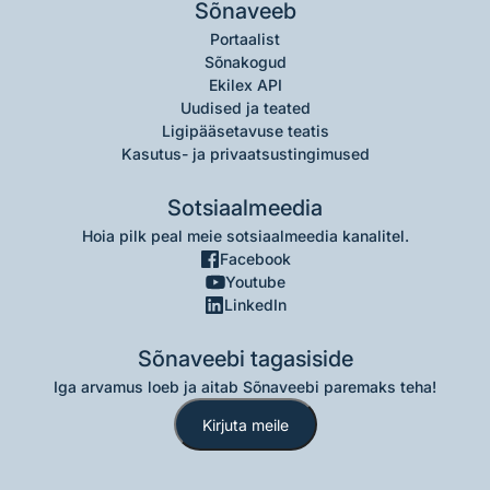
Sõnaveeb
Portaalist
Sõnakogud
Ekilex API
Uudised ja teated
Ligipääsetavuse teatis
Kasutus- ja privaatsustingimused
Sotsiaalmeedia
Hoia pilk peal meie sotsiaalmeedia kanalitel.
Facebook
Youtube
LinkedIn
Sõnaveebi tagasiside
Iga arvamus loeb ja aitab Sõnaveebi paremaks teha!
Kirjuta meile