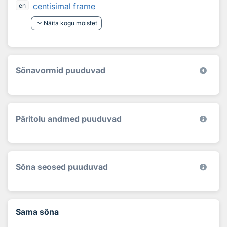
centisimal frame
en
keyboard_arrow_down
Näita kogu mõistet
Sõnavormid puuduvad
Päritolu andmed puuduvad
Sõna seosed puuduvad
Sama sõna