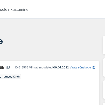
e
content_copy
tik
ID
615576
Viimati muudetud
09.01.2022
Vaata sõnakogu
arjutused (3–6)