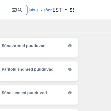
keyboard
search
apps
EST
Juhuslik sõna
Sõnavormid puuduvad
Päritolu andmed puuduvad
Sõna seosed puuduvad