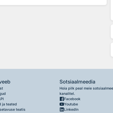
veeb
Sotsiaalmeedia
st
Hoia pilk peal meie sotsiaalme
gud
kanalitel.
API
Facebook
 ja teated
Youtube
setavuse teatis
LinkedIn