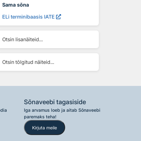
Sama sõna
ELi terminibaasis IATE
Otsin lisanäiteid...
Otsin tõlgitud näiteid...
Sõnaveebi tagasiside
edia
Iga arvamus loeb ja aitab Sõnaveebi
paremaks teha!
Kirjuta meile