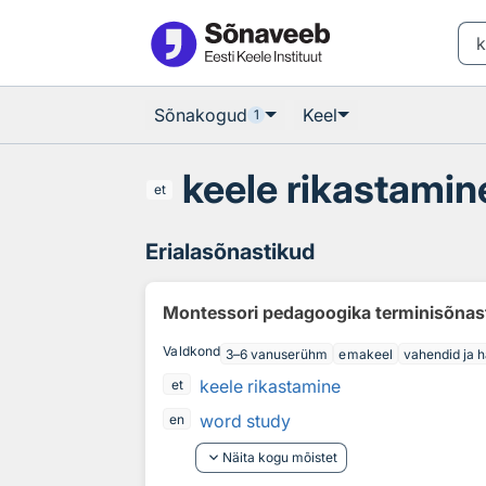
Otsingu juurde
Põhisisu juurde
Sõnakogud
Keel
1
keele rikastamin
et
Erialasõnastikud
Montessori pedagoogika terminisõnas
Valdkond
3–6 vanuserühm
emakeel
vahendid ja h
keele rikastamine
et
word study
en
keyboard_arrow_down
Näita kogu mõistet