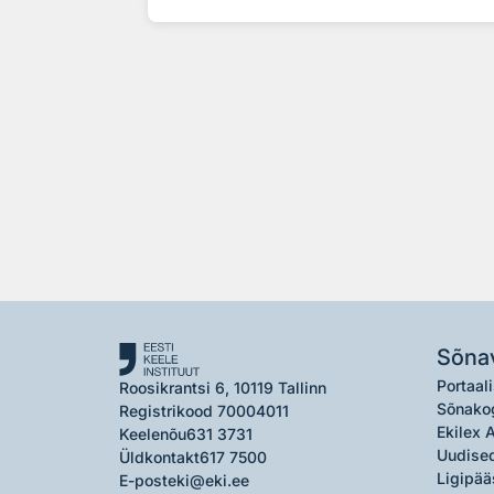
Sõna
Portaali
Roosikrantsi 6, 10119 Tallinn
Sõnako
Registrikood 70004011
Ekilex 
Keelenõu
631 3731
Uudised
Üldkontakt
617 7500
Ligipää
E-post
eki@eki.ee