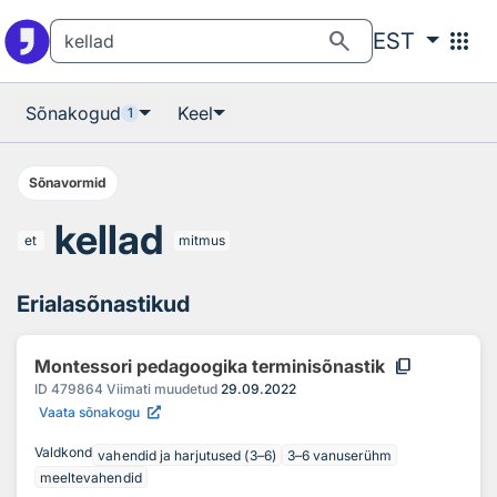
Otsingu juurde
Põhisisu juurde
search
apps
EST
Sõnakogud
Keel
1
Sõnavormid
kellad
et
mitmus
Erialasõnastikud
content_copy
Montessori pedagoogika terminisõnastik
ID
479864
Viimati muudetud
29.09.2022
Vaata sõnakogu
Valdkond
vahendid ja harjutused (3–6)
3–6 vanuserühm
meeltevahendid