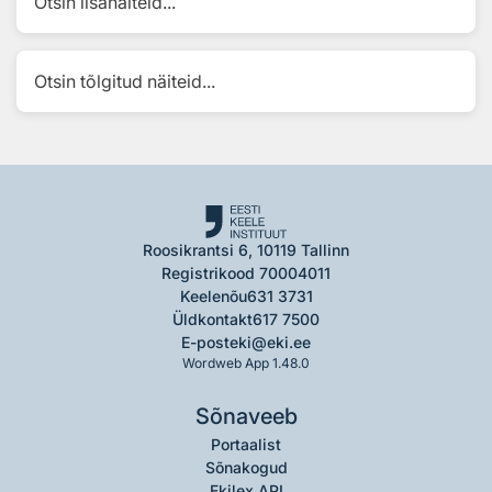
Otsin lisanäiteid...
Otsin tõlgitud näiteid...
Roosikrantsi 6, 10119 Tallinn
Registrikood 70004011
Keelenõu
631 3731
Üldkontakt
617 7500
E-post
eki@eki.ee
Wordweb App 1.48.0
Sõnaveeb
Portaalist
Sõnakogud
Ekilex API