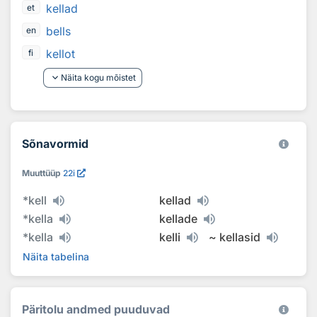
kellad
et
bells
en
kellot
fi
keyboard_arrow_down
Näita kogu mõistet
Sõnavormid
Muuttüüp
22i
*
kell
kellad
*
kella
kellade
*
kella
kelli
~
kellasid
Näita tabelina
Päritolu andmed puuduvad