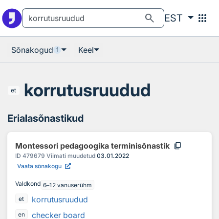
Otsingu juurde
Põhisisu juurde
search
apps
EST
Sõnakogud
Keel
1
korrutusruudud
et
Erialasõnastikud
content_copy
Montessori pedagoogika terminisõnastik
ID
479679
Viimati muudetud
03.01.2022
Vaata sõnakogu
Valdkond
6–12 vanuserühm
korrutusruudud
et
checker board
en