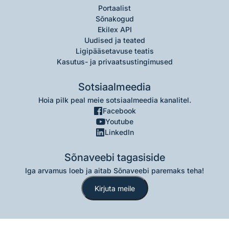
Portaalist
Sõnakogud
Ekilex API
Uudised ja teated
Ligipääsetavuse teatis
Kasutus- ja privaatsustingimused
Sotsiaalmeedia
Hoia pilk peal meie sotsiaalmeedia kanalitel.
Facebook
Youtube
LinkedIn
Sõnaveebi tagasiside
Iga arvamus loeb ja aitab Sõnaveebi paremaks teha!
Kirjuta meile