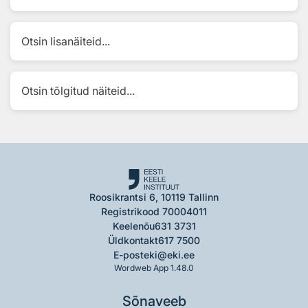
Otsin lisanäiteid...
Otsin tõlgitud näiteid...
Roosikrantsi 6, 10119 Tallinn
Registrikood 70004011
Keelenõu
631 3731
Üldkontakt
617 7500
E-post
eki@eki.ee
Wordweb App 1.48.0
Sõnaveeb