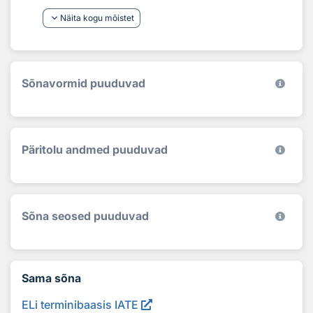
keyboard_arrow_down
Näita kogu mõistet
Sõnavormid puuduvad
Päritolu andmed puuduvad
Sõna seosed puuduvad
Sama sõna
ELi terminibaasis IATE