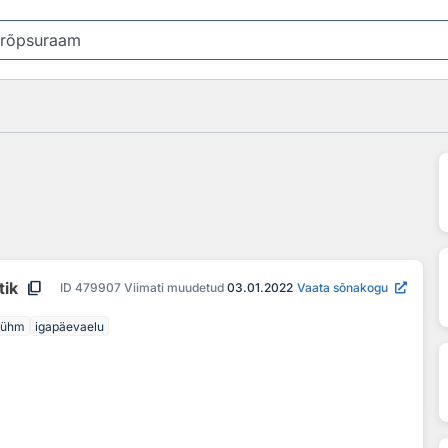
content_copy
tik
ID
479907
Viimati muudetud
03.01.2022
Vaata sõnakogu
rühm
igapäevaelu