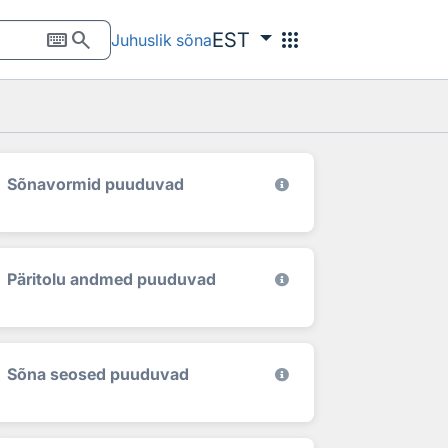
keyboard
search
apps
EST
Juhuslik sõna
Sõnavormid puuduvad
Päritolu andmed puuduvad
Sõna seosed puuduvad