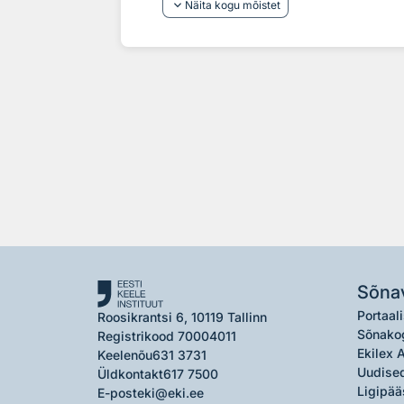
keyboard_arrow_down
Näita kogu mõistet
Sõna
Portaali
Roosikrantsi 6, 10119 Tallinn
Sõnako
Registrikood 70004011
Ekilex 
Keelenõu
631 3731
Uudised
Üldkontakt
617 7500
Ligipää
E-post
eki@eki.ee