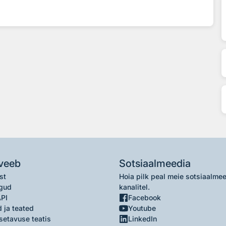
veeb
Sotsiaalmeedia
st
Hoia pilk peal meie sotsiaalme
gud
kanalitel.
API
Facebook
 ja teated
Youtube
setavuse teatis
LinkedIn