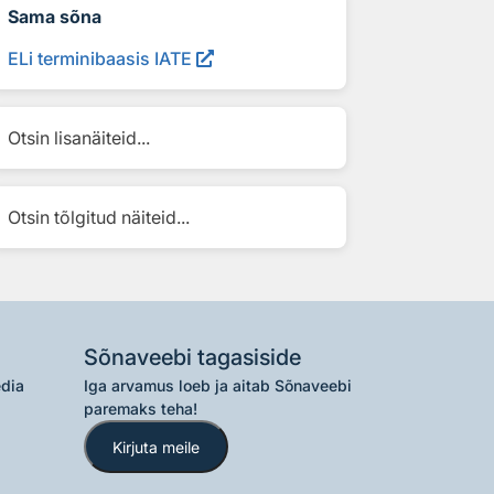
Sama sõna
ELi terminibaasis IATE
Otsin lisanäiteid...
Otsin tõlgitud näiteid...
Sõnaveebi tagasiside
edia
Iga arvamus loeb ja aitab Sõnaveebi
paremaks teha!
Kirjuta meile