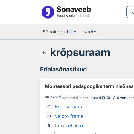
Otsingu juurde
Põhisisu juurde
Sõnakogud
Keel
1
krõpsuraam
et
Erialasõnastikud
Montessori pedagoogika terminisõnas
Valdkond
vahendid ja harjutused (3–6)
3–6 vanuse
krõpsuraam
et
velcro frame
en
tarrakehikko
fi