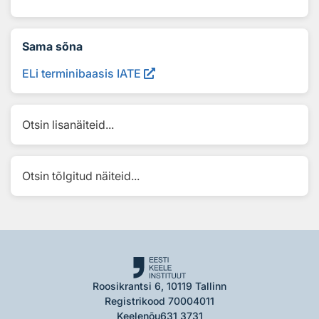
Sama sõna
ELi terminibaasis IATE
Otsin lisanäiteid...
Otsin tõlgitud näiteid...
Roosikrantsi 6, 10119 Tallinn
Registrikood 70004011
Keelenõu
631 3731