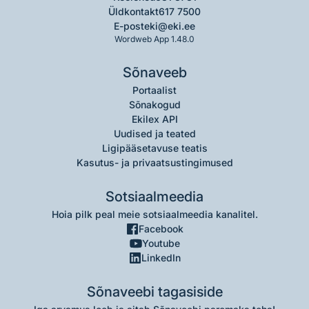
Üldkontakt
617 7500
E-post
eki@eki.ee
Wordweb App 1.48.0
Sõnaveeb
Portaalist
Sõnakogud
Ekilex API
Uudised ja teated
Ligipääsetavuse teatis
Kasutus- ja privaatsustingimused
Sotsiaalmeedia
Hoia pilk peal meie sotsiaalmeedia kanalitel.
Facebook
Youtube
LinkedIn
Sõnaveebi tagasiside