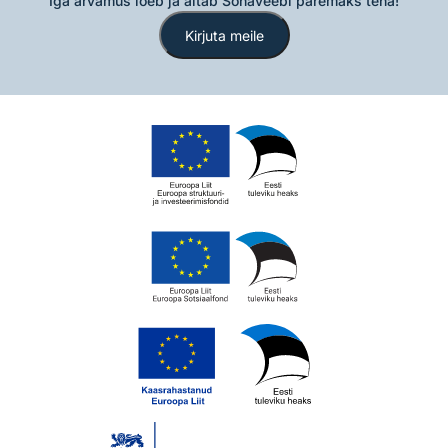
Iga arvamus loeb ja aitab Sõnaveebi paremaks teha!
Kirjuta meile