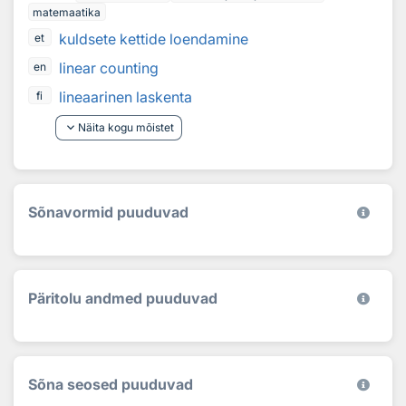
matemaatika
kuldsete kettide loendamine
et
linear counting
en
lineaarinen laskenta
fi
keyboard_arrow_down
Näita kogu mõistet
Sõnavormid puuduvad
Päritolu andmed puuduvad
Sõna seosed puuduvad