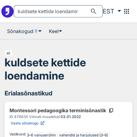
Otsingu juurde
Põhisisu juurde
search
apps
EST
Sõnakogud
Keel
1
et
kuldsete kettide
loendamine
Erialasõnastikud
content_copy
Montessori pedagoogika terminisõnastik
ID
479835
Viimati muudetud
03.01.2022
Vaata sõnakogu
Valdkond
3–6 vanuserühm
vahendid ja harjutused (3–6)