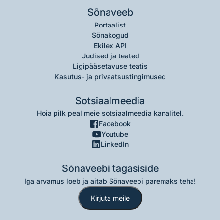
Sõnaveeb
Portaalist
Sõnakogud
Ekilex API
Uudised ja teated
Ligipääsetavuse teatis
Kasutus- ja privaatsustingimused
Sotsiaalmeedia
Hoia pilk peal meie sotsiaalmeedia kanalitel.
Facebook
Youtube
LinkedIn
Sõnaveebi tagasiside
Iga arvamus loeb ja aitab Sõnaveebi paremaks teha!
Kirjuta meile