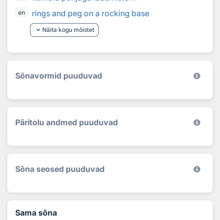
rings and peg on a rocking base
en
keyboard_arrow_down
Näita kogu mõistet
Sõnavormid puuduvad
Päritolu andmed puuduvad
Sõna seosed puuduvad
Sama sõna