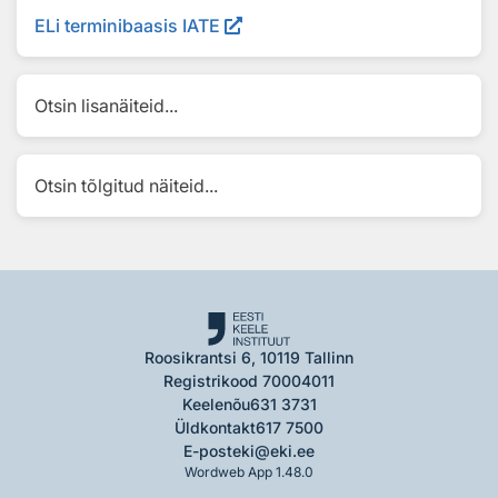
ELi terminibaasis IATE
Otsin lisanäiteid...
Otsin tõlgitud näiteid...
Roosikrantsi 6, 10119 Tallinn
Registrikood 70004011
Keelenõu
631 3731
Üldkontakt
617 7500
E-post
eki@eki.ee
Wordweb App 1.48.0