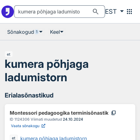
Otsingu juurde
Põhisisu juurde
search
apps
EST
Sõnakogud
Keel
1
et
kumera põhjaga
ladumistorn
Erialasõnastikud
content_copy
Montessori pedagoogika terminisõnastik
ID
1124306
Viimati muudetud
24.10.2024
Vaata sõnakogu
kumera põhjaga ladumistorn
et