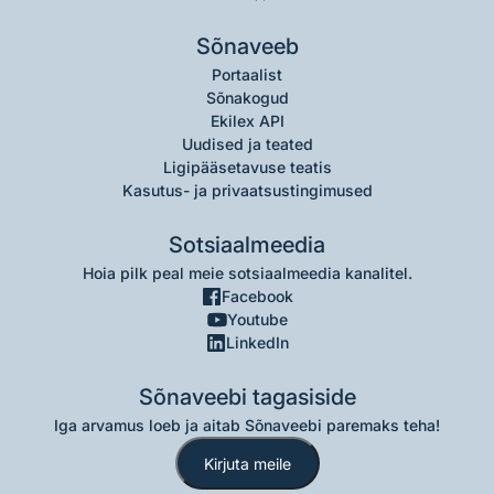
Sõnaveeb
Portaalist
Sõnakogud
Ekilex API
Uudised ja teated
Ligipääsetavuse teatis
Kasutus- ja privaatsustingimused
Sotsiaalmeedia
Hoia pilk peal meie sotsiaalmeedia kanalitel.
Facebook
Youtube
LinkedIn
Sõnaveebi tagasiside
Iga arvamus loeb ja aitab Sõnaveebi paremaks teha!
Kirjuta meile