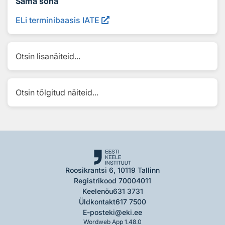
Sama sõna
ELi terminibaasis IATE
Otsin lisanäiteid...
Otsin tõlgitud näiteid...
Roosikrantsi 6, 10119 Tallinn
Registrikood 70004011
Keelenõu
631 3731
Üldkontakt
617 7500
E-post
eki@eki.ee
Wordweb App 1.48.0