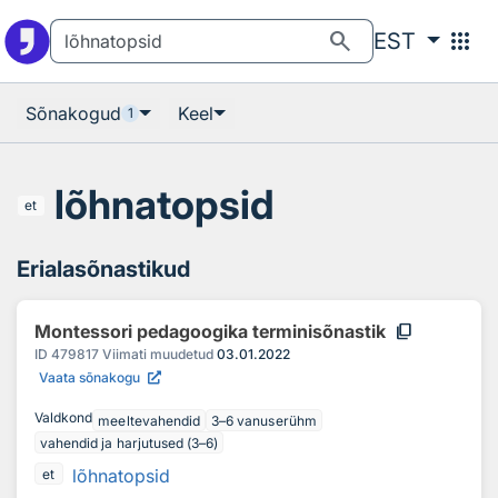
Otsingu juurde
Põhisisu juurde
search
apps
EST
Sõnakogud
Keel
1
lõhnatopsid
et
Erialasõnastikud
content_copy
Montessori pedagoogika terminisõnastik
ID
479817
Viimati muudetud
03.01.2022
Vaata sõnakogu
Valdkond
meeltevahendid
3–6 vanuserühm
vahendid ja harjutused (3–6)
lõhnatopsid
et