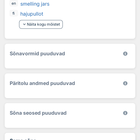
smelling jars
en
hajupullot
fi
keyboard_arrow_down
Näita kogu mõistet
Sõnavormid puuduvad
Päritolu andmed puuduvad
Sõna seosed puuduvad