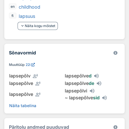
childhood
en
lapsuus
fi
keyboard_arrow_down
Näita kogu mõistet
Sõnavormid
Muuttüüp
22i
record_voice_over
lapsepõlv
lapsepõlve
d
record_voice_over
lapsepõlve
lapsepõlve
de
lapsepõlvi
record_voice_over
lapsepõlve
~
lapsepõlve
sid
Näita tabelina
Päritolu andmed puuduvad