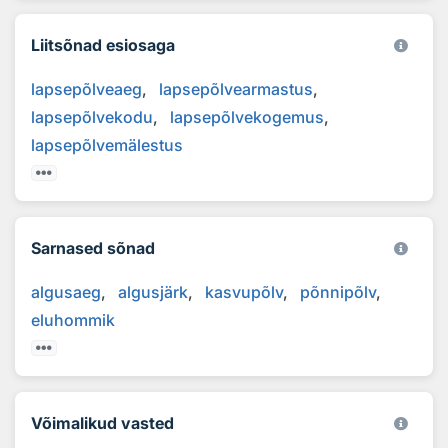
Liitsõnad esiosaga
lapsepõlveaeg
lapsepõlvearmastus
lapsepõlvekodu
lapsepõlvekogemus
lapsepõlvemälestus
Sarnased sõnad
algusaeg
algusjärk
kasvupõlv
põnnipõlv
eluhommik
Võimalikud vasted