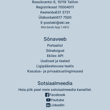
Roosikrantsi 6, 10119 Tallinn
Registrikood 70004011
Keelenõu
631 3731
Üldkontakt
617 7500
E-post
eki@eki.ee
Wordweb App 1.48.0
Sõnaveeb
Portaalist
Sõnakogud
Ekilex API
Uudised ja teated
Ligipääsetavuse teatis
Kasutus- ja privaatsustingimused
Sotsiaalmeedia
Hoia pilk peal meie sotsiaalmeedia kanalitel.
Facebook
Youtube
LinkedIn