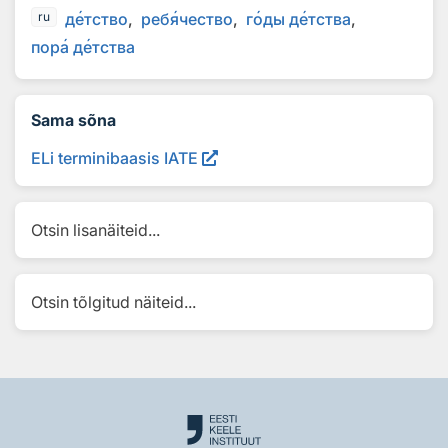
д
е
тство
реб
я
чество
г
о
ды д
е
тства
ru
пор
а
д
е
тства
Sama sõna
ELi terminibaasis IATE
Otsin lisanäiteid...
Otsin tõlgitud näiteid...