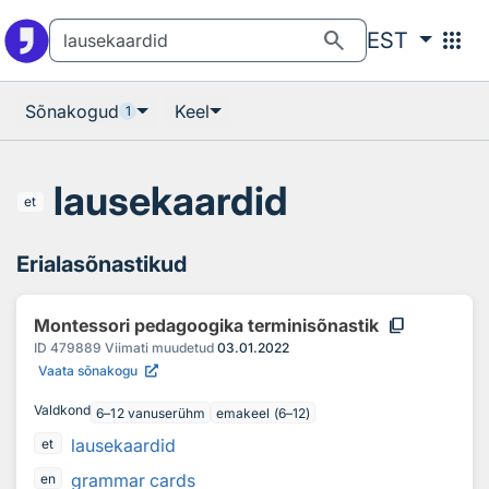
Otsingu juurde
Põhisisu juurde
search
apps
EST
Sõnakogud
Keel
1
lausekaardid
et
Erialasõnastikud
content_copy
Montessori pedagoogika terminisõnastik
ID
479889
Viimati muudetud
03.01.2022
Vaata sõnakogu
Valdkond
6–12 vanuserühm
emakeel (6–12)
lausekaardid
et
grammar cards
en