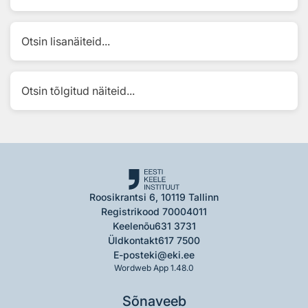
Otsin lisanäiteid...
Otsin tõlgitud näiteid...
Roosikrantsi 6, 10119 Tallinn
Registrikood 70004011
Keelenõu
631 3731
Üldkontakt
617 7500
E-post
eki@eki.ee
Wordweb App 1.48.0
Sõnaveeb