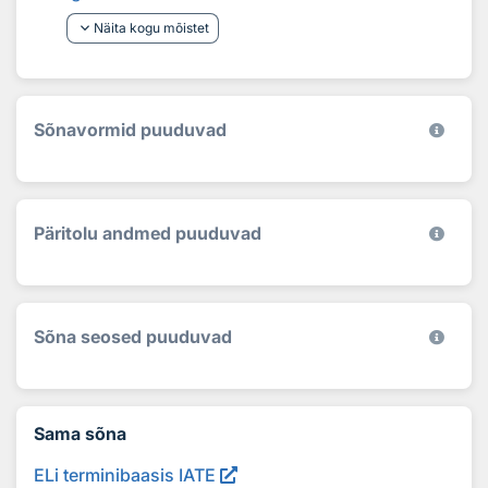
keyboard_arrow_down
Näita kogu mõistet
Sõnavormid puuduvad
Päritolu andmed puuduvad
Sõna seosed puuduvad
Sama sõna
ELi terminibaasis IATE