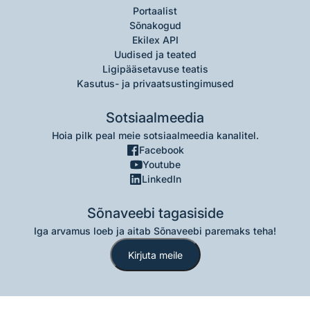
Portaalist
Sõnakogud
Ekilex API
Uudised ja teated
Ligipääsetavuse teatis
Kasutus- ja privaatsustingimused
Sotsiaalmeedia
Hoia pilk peal meie sotsiaalmeedia kanalitel.
Facebook
Youtube
LinkedIn
Sõnaveebi tagasiside
Iga arvamus loeb ja aitab Sõnaveebi paremaks teha!
Kirjuta meile