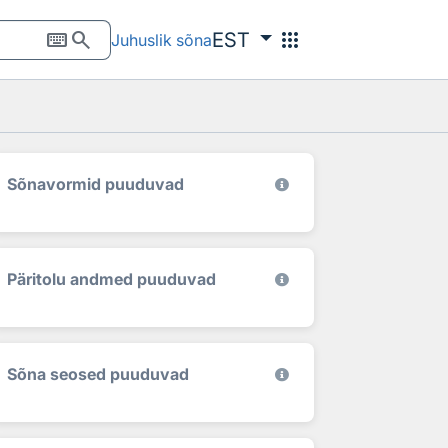
keyboard
search
apps
EST
Juhuslik sõna
Sõnavormid puuduvad
Päritolu andmed puuduvad
Sõna seosed puuduvad