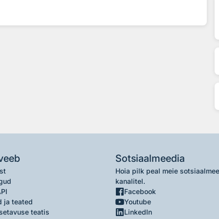
veeb
Sotsiaalmeedia
st
Hoia pilk peal meie sotsiaalme
gud
kanalitel.
API
Facebook
 ja teated
Youtube
setavuse teatis
LinkedIn