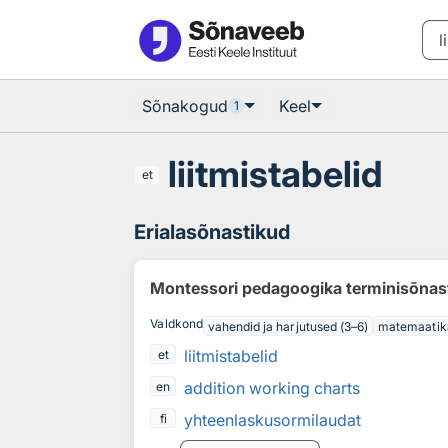
Otsingu juurde
Põhisisu juurde
Sõnakogud
Keel
1
liitmistabelid
et
Erialasõnastikud
Montessori pedagoogika terminisõnas
Valdkond
vahendid ja harjutused (3–6)
matemaatik
liitmistabelid
et
addition working charts
en
yhteenlaskusormilaudat
fi