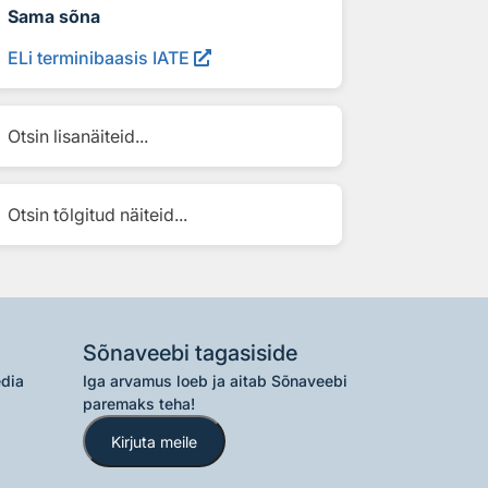
Sama sõna
ELi terminibaasis IATE
Otsin lisanäiteid...
Otsin tõlgitud näiteid...
Sõnaveebi tagasiside
edia
Iga arvamus loeb ja aitab Sõnaveebi
paremaks teha!
Kirjuta meile