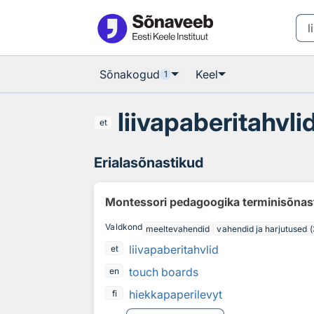
Otsingu juurde
Põhisisu juurde
Sõnakogud
Keel
1
liivapaberitahvli
et
Erialasõnastikud
Montessori pedagoogika terminisõnas
Valdkond
meeltevahendid
vahendid ja harjutused (
liivapaberitahvlid
et
touch boards
en
hiekkapaperilevyt
fi