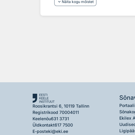
keyboard_arrow_down
Näita kogu mõistet
Sõna
Portaali
Roosikrantsi 6, 10119 Tallinn
Sõnako
Registrikood 70004011
Ekilex 
Keelenõu
631 3731
Uudised
Üldkontakt
617 7500
Ligipää
E-post
eki@eki.ee