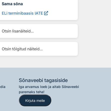
Sama sõna
ELi terminibaasis IATE
Otsin lisanäiteid...
Otsin tõlgitud näiteid...
Sõnaveebi tagasiside
edia
Iga arvamus loeb ja aitab Sõnaveebi
paremaks teha!
Kirjuta meile