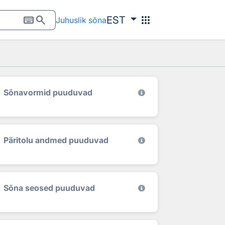
keyboard
search
apps
EST
Juhuslik sõna
Sõnavormid puuduvad
Päritolu andmed puuduvad
Sõna seosed puuduvad