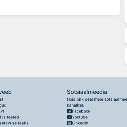
veeb
Sotsiaalmeedia
st
Hoia pilk peal meie sotsiaalme
gud
kanalitel.
API
Facebook
 ja teated
Youtube
setavuse teatis
LinkedIn