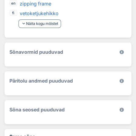
zipping frame
en
vetoketjukehikko
fi
keyboard_arrow_down
Näita kogu mõistet
Sõnavormid puuduvad
Päritolu andmed puuduvad
Sõna seosed puuduvad