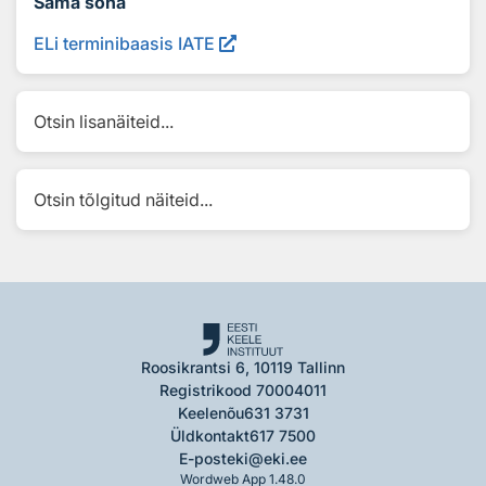
Sama sõna
ELi terminibaasis IATE
Otsin lisanäiteid...
Otsin tõlgitud näiteid...
Roosikrantsi 6, 10119 Tallinn
Registrikood 70004011
Keelenõu
631 3731
Üldkontakt
617 7500
E-post
eki@eki.ee
Wordweb App 1.48.0