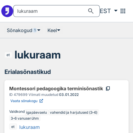
Otsingu juurde
Põhisisu juurde
search
apps
EST
Sõnakogud
Keel
1
lukuraam
et
Erialasõnastikud
content_copy
Montessori pedagoogika terminisõnastik
ID
479699
Viimati muudetud
03.01.2022
Vaata sõnakogu
Valdkond
igapäevaelu
vahendid ja harjutused (3–6)
3–6 vanuserühm
lukuraam
et