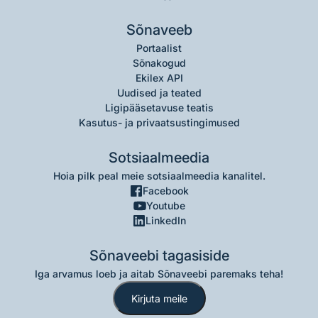
Sõnaveeb
Portaalist
Sõnakogud
Ekilex API
Uudised ja teated
Ligipääsetavuse teatis
Kasutus- ja privaatsustingimused
Sotsiaalmeedia
Hoia pilk peal meie sotsiaalmeedia kanalitel.
Facebook
Youtube
LinkedIn
Sõnaveebi tagasiside
Iga arvamus loeb ja aitab Sõnaveebi paremaks teha!
Kirjuta meile