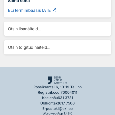
Sama sõna
ELi terminibaasis IATE
Otsin lisanäiteid...
Otsin tõlgitud näiteid...
Roosikrantsi 6, 10119 Tallinn
Registrikood 70004011
Keelenõu
631 3731
Üldkontakt
617 7500
E-post
eki@eki.ee
Wordweb App 1.48.0