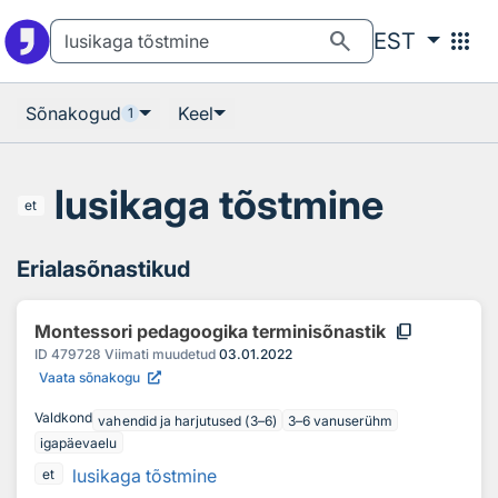
Otsingu juurde
Põhisisu juurde
search
apps
EST
Sõnakogud
Keel
1
lusikaga tõstmine
et
Erialasõnastikud
content_copy
Montessori pedagoogika terminisõnastik
ID
479728
Viimati muudetud
03.01.2022
Vaata sõnakogu
Valdkond
vahendid ja harjutused (3–6)
3–6 vanuserühm
igapäevaelu
lusikaga tõstmine
et