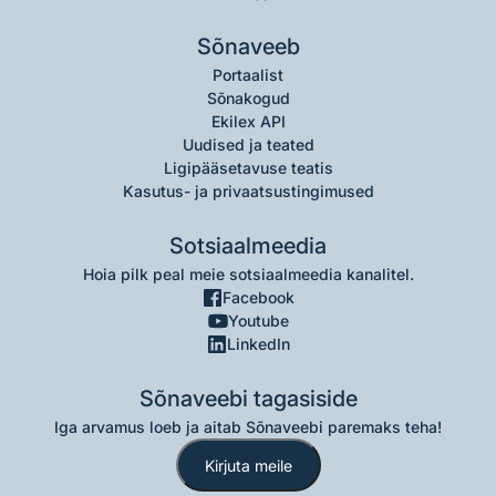
Sõnaveeb
Portaalist
Sõnakogud
Ekilex API
Uudised ja teated
Ligipääsetavuse teatis
Kasutus- ja privaatsustingimused
Sotsiaalmeedia
Hoia pilk peal meie sotsiaalmeedia kanalitel.
Facebook
Youtube
LinkedIn
Sõnaveebi tagasiside
Iga arvamus loeb ja aitab Sõnaveebi paremaks teha!
Kirjuta meile