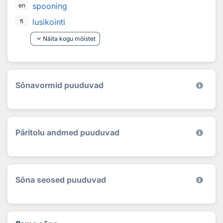
spooning
en
lusikointi
fi
keyboard_arrow_down
Näita kogu mõistet
Sõnavormid puuduvad
Päritolu andmed puuduvad
Sõna seosed puuduvad