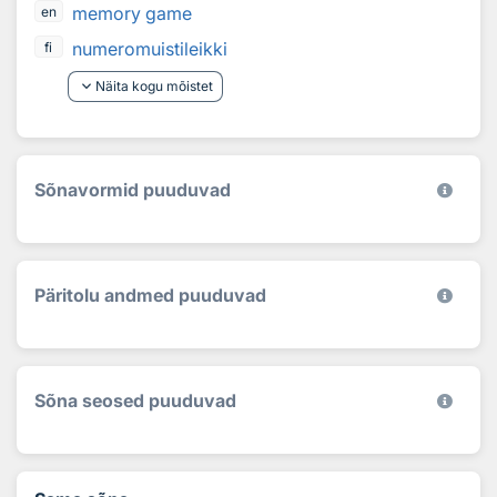
memory game
en
numeromuistileikki
fi
keyboard_arrow_down
Näita kogu mõistet
Sõnavormid puuduvad
Päritolu andmed puuduvad
Sõna seosed puuduvad