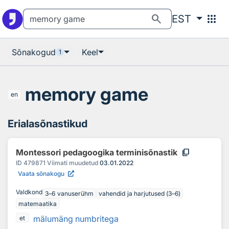
Otsingu juurde
Põhisisu juurde
search
apps
EST
Sõnakogud
Keel
1
memory game
en
Erialasõnastikud
content_copy
Montessori pedagoogika terminisõnastik
ID
479871
Viimati muudetud
03.01.2022
Vaata sõnakogu
Valdkond
3–6 vanuserühm
vahendid ja harjutused (3–6)
matemaatika
mälumäng numbritega
et