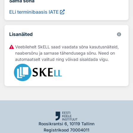
Sama sõna
ELi terminibaasis IATE
Lisanäited
Veebilehelt SkELL saad vaadata sõna kasutusnäiteid,
naabersõnu ja sarnase tähendusega sõnu. Need on
automaatselt valitud ning võivad sisaldada vigu.
Roosikrantsi 6, 10119 Tallinn
Registrikood 70004011