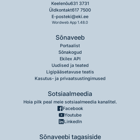
Keelenõu
631 3731
Üldkontakt
617 7500
E-post
eki@eki.ee
Wordweb App 1.48.0
Sõnaveeb
Portaalist
Sõnakogud
Ekilex API
Uudised ja teated
Ligipääsetavuse teatis
Kasutus- ja privaatsustingimused
Sotsiaalmeedia
Hoia pilk peal meie sotsiaalmeedia kanalitel.
Facebook
Youtube
LinkedIn
Sõnaveebi tagasiside