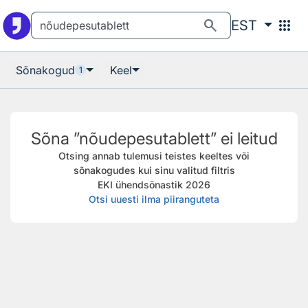
Otsingu juurde
Põhisisu juurde
search
apps
EST
Sõnakogud
Keel
1
Sõna ”nõudepesutablett” ei leitud
Otsing annab tulemusi teistes keeltes või
sõnakogudes kui sinu valitud filtris
EKI ühendsõnastik 2026
Otsi uuesti ilma piiranguteta