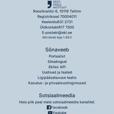
Roosikrantsi 6, 10119 Tallinn
Registrikood 70004011
Keelenõu
631 3731
Üldkontakt
617 7500
E-post
eki@eki.ee
Wordweb App 1.48.0
Sõnaveeb
Portaalist
Sõnakogud
Ekilex API
Uudised ja teated
Ligipääsetavuse teatis
Kasutus- ja privaatsustingimused
Sotsiaalmeedia
Hoia pilk peal meie sotsiaalmeedia kanalitel.
Facebook
Youtube