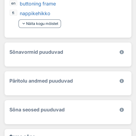
buttoning frame
en
nappikehikko
fi
keyboard_arrow_down
Näita kogu mõistet
Sõnavormid puuduvad
Päritolu andmed puuduvad
Sõna seosed puuduvad