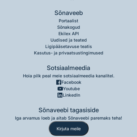
Sõnaveeb
Portaalist
Sõnakogud
Ekilex API
Uudised ja teated
Ligipääsetavuse teatis
Kasutus- ja privaatsustingimused
Sotsiaalmeedia
Hoia pilk peal meie sotsiaalmeedia kanalitel.
Facebook
Youtube
LinkedIn
Sõnaveebi tagasiside
Iga arvamus loeb ja aitab Sõnaveebi paremaks teha!
Kirjuta meile