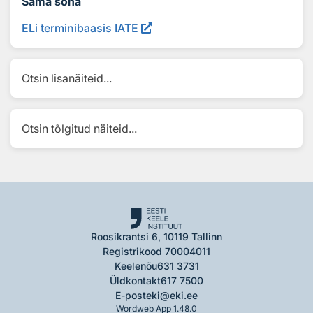
Sama sõna
ELi terminibaasis IATE
Otsin lisanäiteid...
Otsin tõlgitud näiteid...
Roosikrantsi 6, 10119 Tallinn
Registrikood 70004011
Keelenõu
631 3731
Üldkontakt
617 7500
E-post
eki@eki.ee
Wordweb App 1.48.0