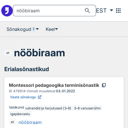
Otsingu juurde
Põhisisu juurde
search
apps
EST
Sõnakogud
Keel
1
nööbiraam
et
Erialasõnastikud
content_copy
Montessori pedagoogika terminisõnastik
ID
479814
Viimati muudetud
03.01.2022
Vaata sõnakogu
Valdkond
vahendid ja harjutused (3–6)
3–6 vanuserühm
igapäevaelu
nööbiraam
et