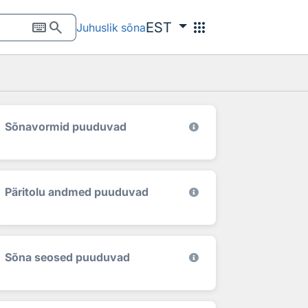
keyboard
search
apps
EST
Juhuslik sõna
Sõnavormid puuduvad
Päritolu andmed puuduvad
Sõna seosed puuduvad