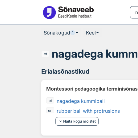
Otsingu juurde
Põhisisu juurde
Sõnakogud
Keel
1
nagadega kummi
et
Erialasõnastikud
Montessori pedagoogika terminisõnas
nagadega kummipall
et
rubber ball with protrusions
en
keyboard_arrow_down
Näita kogu mõistet