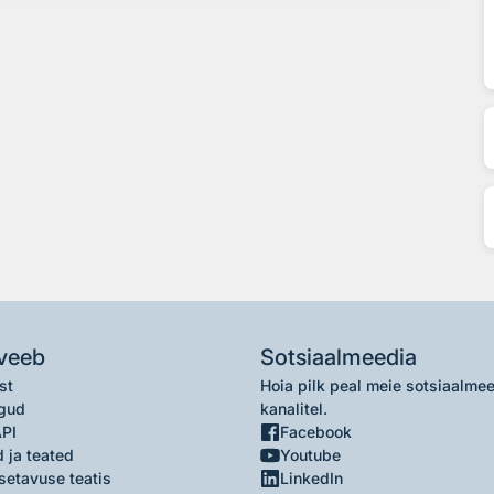
veeb
Sotsiaalmeedia
st
Hoia pilk peal meie sotsiaalme
gud
kanalitel.
API
Facebook
 ja teated
Youtube
setavuse teatis
LinkedIn