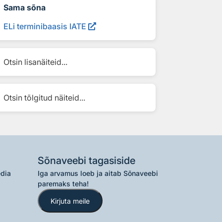
Sama sõna
ELi terminibaasis IATE
Otsin lisanäiteid...
Otsin tõlgitud näiteid...
Sõnaveebi tagasiside
edia
Iga arvamus loeb ja aitab Sõnaveebi
paremaks teha!
Kirjuta meile