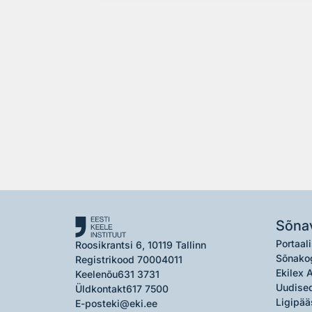
Sõna
Portaali
Roosikrantsi 6, 10119 Tallinn
Sõnako
Registrikood 70004011
Ekilex 
Keelenõu
631 3731
Uudised
Üldkontakt
617 7500
Ligipää
E-post
eki@eki.ee