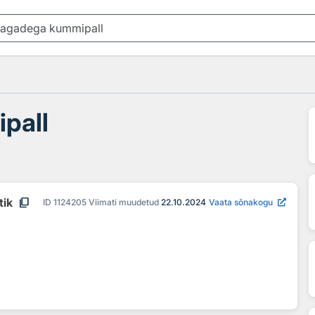
pall
content_copy
tik
ID
1124205
Viimati muudetud
22.10.2024
Vaata sõnakogu