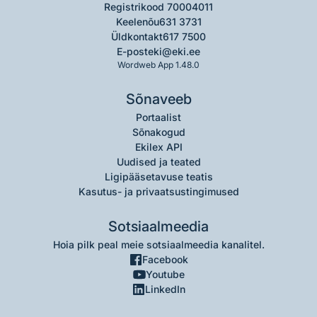
Registrikood 70004011
Keelenõu
631 3731
Üldkontakt
617 7500
E-post
eki@eki.ee
Wordweb App 1.48.0
Sõnaveeb
Portaalist
Sõnakogud
Ekilex API
Uudised ja teated
Ligipääsetavuse teatis
Kasutus- ja privaatsustingimused
Sotsiaalmeedia
Hoia pilk peal meie sotsiaalmeedia kanalitel.
Facebook
Youtube
LinkedIn