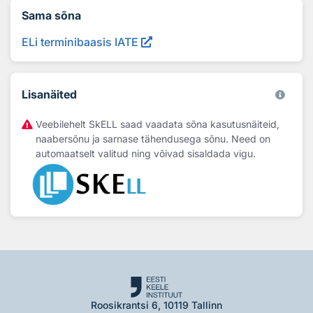
Sama sõna
ELi terminibaasis IATE
Lisanäited
Veebilehelt SkELL saad vaadata sõna kasutusnäiteid,
naabersõnu ja sarnase tähendusega sõnu. Need on
automaatselt valitud ning võivad sisaldada vigu.
Roosikrantsi 6, 10119 Tallinn