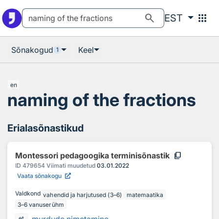
Otsingu juurde
Põhisisu juurde
search
apps
EST
Sõnakogud
Keel
1
en
naming of the fractions
Erialasõnastikud
content_copy
Montessori pedagoogika terminisõnastik
ID
479654
Viimati muudetud
03.01.2022
Vaata sõnakogu
Valdkond
vahendid ja harjutused (3–6)
matemaatika
3–6 vanuserühm
et