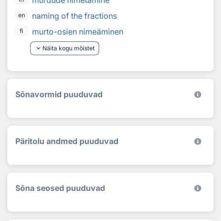
murdude nimetamine
naming of the fractions
en
murto-osien nimeäminen
fi
keyboard_arrow_down
Näita kogu mõistet
Sõnavormid puuduvad
Päritolu andmed puuduvad
Sõna seosed puuduvad