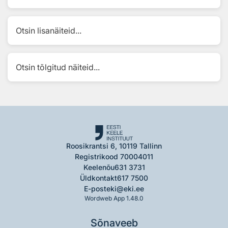
Otsin lisanäiteid...
Otsin tõlgitud näiteid...
Roosikrantsi 6, 10119 Tallinn
Registrikood 70004011
Keelenõu
631 3731
Üldkontakt
617 7500
E-post
eki@eki.ee
Wordweb App 1.48.0
Sõnaveeb