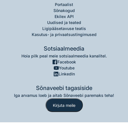
Portaalist
Sõnakogud
Ekilex API
Uudised ja teated
Ligipääsetavuse teatis
Kasutus- ja privaatsustingimused
Sotsiaalmeedia
Hoia pilk peal meie sotsiaalmeedia kanalitel.
Facebook
Youtube
LinkedIn
Sõnaveebi tagasiside
Iga arvamus loeb ja aitab Sõnaveebi paremaks teha!
Kirjuta meile