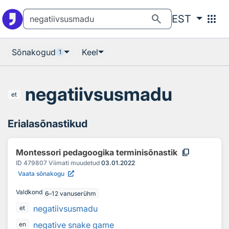
Otsingu juurde
Põhisisu juurde
search
apps
EST
Sõnakogud
Keel
1
negatiivsusmadu
et
Erialasõnastikud
content_copy
Montessori pedagoogika terminisõnastik
ID
479807
Viimati muudetud
03.01.2022
Vaata sõnakogu
Valdkond
6–12 vanuserühm
negatiivsusmadu
et
negative snake game
en