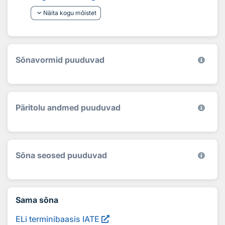
keyboard_arrow_down
Näita kogu mõistet
Sõnavormid puuduvad
Päritolu andmed puuduvad
Sõna seosed puuduvad
Sama sõna
ELi terminibaasis IATE