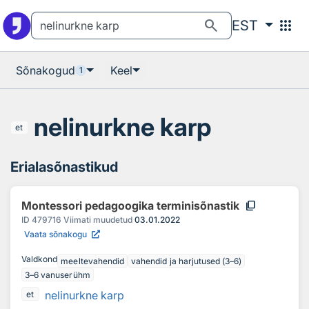
Otsingu juurde
Põhisisu juurde
search
apps
EST
Sõnakogud
Keel
1
nelinurkne karp
et
Erialasõnastikud
content_copy
Montessori pedagoogika terminisõnastik
ID
479716
Viimati muudetud
03.01.2022
Vaata sõnakogu
Valdkond
meeltevahendid
vahendid ja harjutused (3–6)
3–6 vanuserühm
nelinurkne karp
et