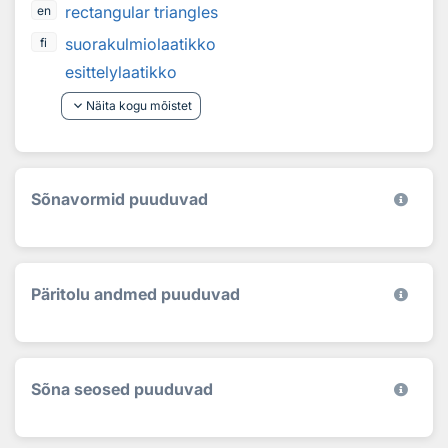
rectangular triangles
en
suorakulmiolaatikko
fi
esittelylaatikko
keyboard_arrow_down
Näita kogu mõistet
Sõnavormid puuduvad
Päritolu andmed puuduvad
Sõna seosed puuduvad