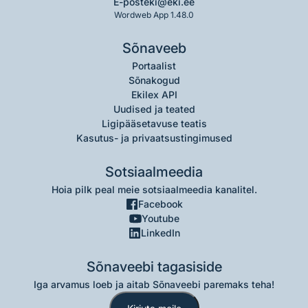
E-post
eki@eki.ee
Wordweb App 1.48.0
Sõnaveeb
Portaalist
Sõnakogud
Ekilex API
Uudised ja teated
Ligipääsetavuse teatis
Kasutus- ja privaatsustingimused
Sotsiaalmeedia
Hoia pilk peal meie sotsiaalmeedia kanalitel.
Facebook
Youtube
LinkedIn
Sõnaveebi tagasiside
Iga arvamus loeb ja aitab Sõnaveebi paremaks teha!