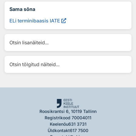
Sama sõna
ELi terminibaasis IATE
Otsin lisanäiteid...
Otsin tõlgitud näiteid...
Roosikrantsi 6, 10119 Tallinn
Registrikood 70004011
Keelenõu
631 3731
Üldkontakt
617 7500