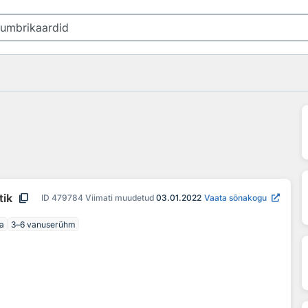
content_copy
tik
ID
479784
Viimati muudetud
03.01.2022
Vaata sõnakogu
a
3–6 vanuserühm