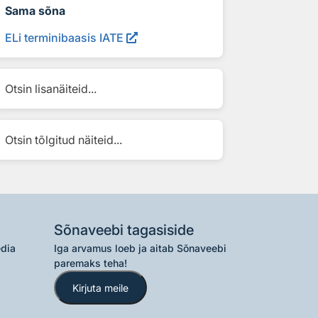
Sama sõna
ELi terminibaasis IATE
Otsin lisanäiteid...
Otsin tõlgitud näiteid...
Sõnaveebi tagasiside
edia
Iga arvamus loeb ja aitab Sõnaveebi
paremaks teha!
Kirjuta meile