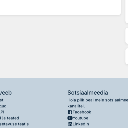
veeb
Sotsiaalmeedia
st
Hoia pilk peal meie sotsiaalme
gud
kanalitel.
API
Facebook
 ja teated
Youtube
setavuse teatis
LinkedIn