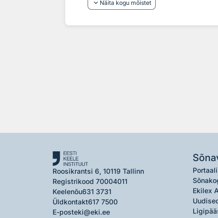
keyboard_arrow_down
Näita kogu mõistet
Sõna
Portaali
Roosikrantsi 6, 10119 Tallinn
Sõnako
Registrikood 70004011
Ekilex 
Keelenõu
631 3731
Uudised
Üldkontakt
617 7500
Ligipää
E-post
eki@eki.ee