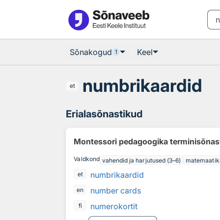
Otsingu juurde
Põhisisu juurde
Sõnakogud
Keel
1
numbrikaardid
et
Erialasõnastikud
Montessori pedagoogika terminisõnas
Valdkond
vahendid ja harjutused (3–6)
matemaatik
numbrikaardid
et
number cards
en
numerokortit
fi