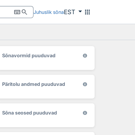
keyboard
search
apps
EST
Juhuslik sõna
Sõnavormid puuduvad
Päritolu andmed puuduvad
Sõna seosed puuduvad