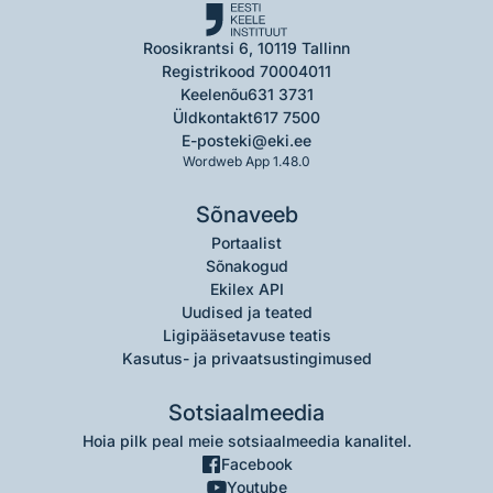
Roosikrantsi 6, 10119 Tallinn
Registrikood 70004011
Keelenõu
631 3731
Üldkontakt
617 7500
E-post
eki@eki.ee
Wordweb App 1.48.0
Sõnaveeb
Portaalist
Sõnakogud
Ekilex API
Uudised ja teated
Ligipääsetavuse teatis
Kasutus- ja privaatsustingimused
Sotsiaalmeedia
Hoia pilk peal meie sotsiaalmeedia kanalitel.
Facebook
Youtube