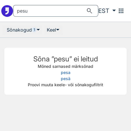
Otsingu juurde
Põhisisu juurde
search
apps
EST
Sõnakogud
Keel
1
Sõna ”pesu” ei leitud
Mõned sarnased märksõnad
pesa
pesä
Proovi muuta keele- või sõnakogufiltrit