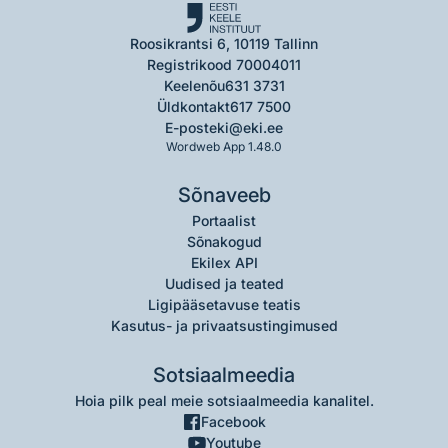
Roosikrantsi 6, 10119 Tallinn
Registrikood 70004011
Keelenõu
631 3731
Üldkontakt
617 7500
E-post
eki@eki.ee
Wordweb App 1.48.0
Sõnaveeb
Portaalist
Sõnakogud
Ekilex API
Uudised ja teated
Ligipääsetavuse teatis
Kasutus- ja privaatsustingimused
Sotsiaalmeedia
Hoia pilk peal meie sotsiaalmeedia kanalitel.
Facebook
Youtube