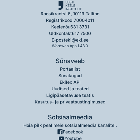
Roosikrantsi 6, 10119 Tallinn
Registrikood 70004011
Keelenõu
631 3731
Üldkontakt
617 7500
E-post
eki@eki.ee
Wordweb App 1.48.0
Sõnaveeb
Portaalist
Sõnakogud
Ekilex API
Uudised ja teated
Ligipääsetavuse teatis
Kasutus- ja privaatsustingimused
Sotsiaalmeedia
Hoia pilk peal meie sotsiaalmeedia kanalitel.
Facebook
Youtube