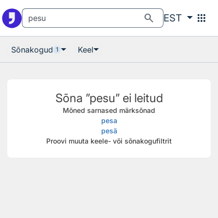
Otsingu juurde
Põhisisu juurde
search
apps
EST
Sõnakogud
Keel
1
Sõna ”pesu” ei leitud
Mõned sarnased märksõnad
pesa
pesä
Proovi muuta keele- või sõnakogufiltrit