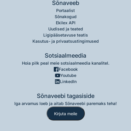
Sõnaveeb
Portaalist
Sõnakogud
Ekilex API
Uudised ja teated
Ligipääsetavuse teatis
Kasutus- ja privaatsustingimused
Sotsiaalmeedia
Hoia pilk peal meie sotsiaalmeedia kanalitel.
Facebook
Youtube
LinkedIn
Sõnaveebi tagasiside
Iga arvamus loeb ja aitab Sõnaveebi paremaks teha!
Kirjuta meile