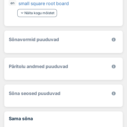
small square root board
en
keyboard_arrow_down
Näita kogu mõistet
Sõnavormid puuduvad
Päritolu andmed puuduvad
Sõna seosed puuduvad
Sama sõna