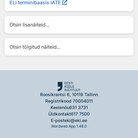
ELi terminibaasis IATE
Otsin lisanäiteid...
Otsin tõlgitud näiteid...
Roosikrantsi 6, 10119 Tallinn
Registrikood 70004011
Keelenõu
631 3731
Üldkontakt
617 7500
E-post
eki@eki.ee
Wordweb App 1.48.0