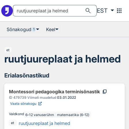
Otsingu juurde
Põhisisu juurde
search
apps
EST
Sõnakogud
Keel
1
et
ruutjuureplaat ja helmed
Erialasõnastikud
content_copy
Montessori pedagoogika terminisõnastik
ID
479739
Viimati muudetud
03.01.2022
Vaata sõnakogu
Valdkond
6–12 vanuserühm
matemaatika (6–12)
ruutjuureplaat ja helmed
et