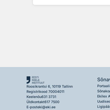
Sõna
Portaali
Roosikrantsi 6, 10119 Tallinn
Sõnako
Registrikood 70004011
Ekilex 
Keelenõu
631 3731
Uudised
Üldkontakt
617 7500
Ligipää
E-post
eki@eki.ee