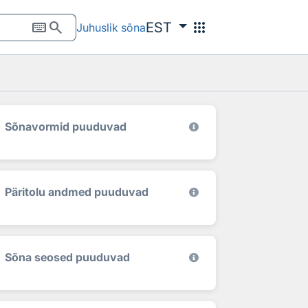
keyboard
search
apps
EST
Juhuslik sõna
Sõnavormid puuduvad
Päritolu andmed puuduvad
Sõna seosed puuduvad