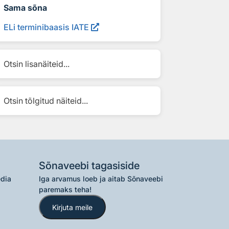
Sama sõna
ELi terminibaasis IATE
Otsin lisanäiteid...
Otsin tõlgitud näiteid...
Sõnaveebi tagasiside
edia
Iga arvamus loeb ja aitab Sõnaveebi
paremaks teha!
Kirjuta meile