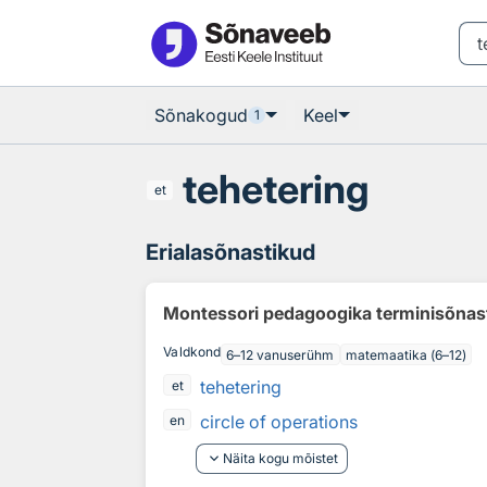
Otsingu juurde
Põhisisu juurde
Sõnakogud
Keel
1
tehetering
et
Erialasõnastikud
Montessori pedagoogika terminisõnas
Valdkond
6–12 vanuserühm
matemaatika (6–12)
tehetering
et
circle of operations
en
keyboard_arrow_down
Näita kogu mõistet