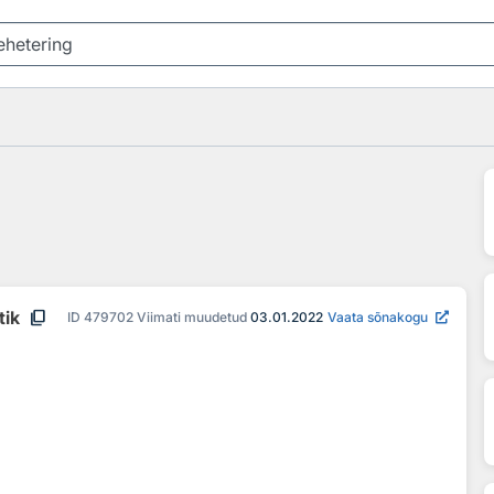
content_copy
tik
ID
479702
Viimati muudetud
03.01.2022
Vaata sõnakogu