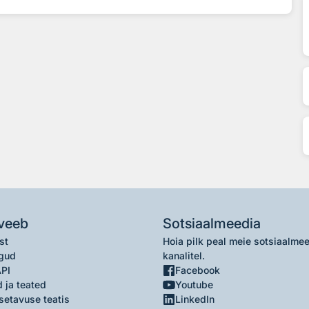
veeb
Sotsiaalmeedia
st
Hoia pilk peal meie sotsiaalme
gud
kanalitel.
API
Facebook
 ja teated
Youtube
setavuse teatis
LinkedIn