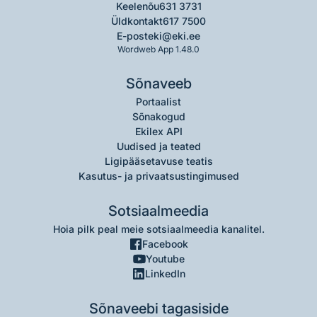
Keelenõu
631 3731
Üldkontakt
617 7500
E-post
eki@eki.ee
Wordweb App 1.48.0
Sõnaveeb
Portaalist
Sõnakogud
Ekilex API
Uudised ja teated
Ligipääsetavuse teatis
Kasutus- ja privaatsustingimused
Sotsiaalmeedia
Hoia pilk peal meie sotsiaalmeedia kanalitel.
Facebook
Youtube
LinkedIn
Sõnaveebi tagasiside