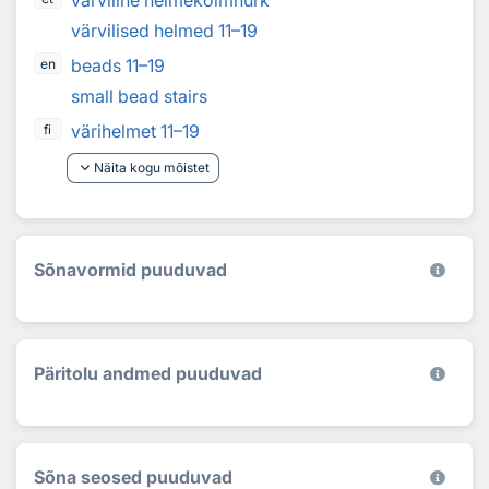
värviline helmekolmnurk
värvilised helmed 11–19
beads 11–19
en
small bead stairs
värihelmet 11–19
fi
keyboard_arrow_down
Näita kogu mõistet
Sõnavormid puuduvad
Päritolu andmed puuduvad
Sõna seosed puuduvad