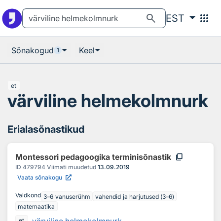
Otsingu juurde
Põhisisu juurde
search
apps
EST
Sõnakogud
Keel
1
et
värviline helmekolmnurk
Erialasõnastikud
content_copy
Montessori pedagoogika terminisõnastik
ID
479794
Viimati muudetud
13.09.2019
Vaata sõnakogu
Valdkond
3–6 vanuserühm
vahendid ja harjutused (3–6)
matemaatika
et