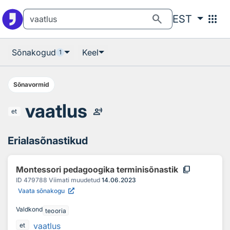
Otsingu juurde
Põhisisu juurde
search
apps
EST
Sõnakogud
Keel
1
Sõnavormid
vaatlus
record_voice_over
et
Erialasõnastikud
content_copy
Montessori pedagoogika terminisõnastik
ID
479788
Viimati muudetud
14.06.2023
Vaata sõnakogu
Valdkond
teooria
vaatlus
et