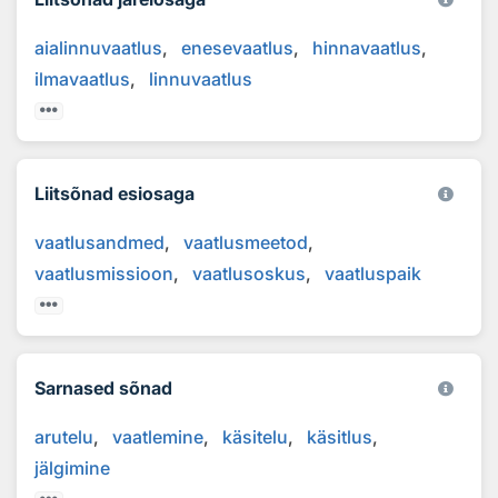
aialinnuvaatlus
enesevaatlus
hinnavaatlus
ilmavaatlus
linnuvaatlus
Liitsõnad esiosaga
vaatlusandmed
vaatlusmeetod
vaatlusmissioon
vaatlusoskus
vaatluspaik
Sarnased sõnad
arutelu
vaatlemine
käsitelu
käsitlus
jälgimine