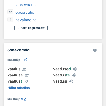
lapsevaatlus
observation
en
havainnointi
fi
keyboard_arrow_down
Näita kogu mõistet
Sõnavormid
Muuttüüp
11
record_voice_over
vaatlus
vaatluse
d
record_voice_over
vaatluse
vaatlus
te
record_voice_over
vaatlus
t
vaatlusi
Näita tabelina
Muuttüüp
9