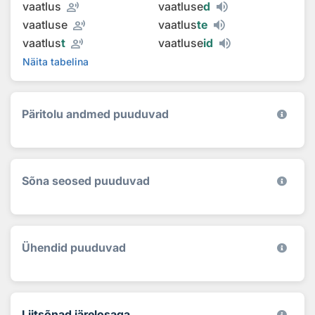
record_voice_over
vaatlus
vaatluse
d
record_voice_over
vaatluse
vaatlus
te
record_voice_over
vaatlus
t
vaatluse
id
Näita tabelina
Päritolu andmed puuduvad
Sõna seosed puuduvad
Ühendid puuduvad
Liitsõnad järelosaga