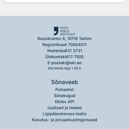
Roosikrantsi 6, 10119 Tallinn
Registrikood 70004011
Keelenõu
631 3731
Üldkontakt
617 7500
E-post
eki@eki.ee
Wordweb App 1.48.0
Sõnaveeb
Portaalist
Sõnakogud
Ekilex API
Uudised ja teated
Ligipääsetavuse teatis
Kasutus- ja privaatsustingimused