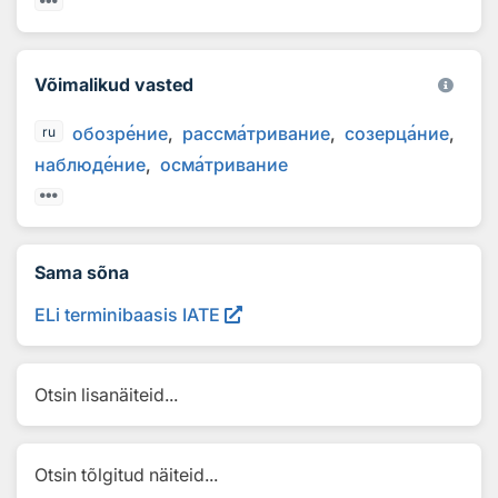
Võimalikud vasted
обозр
е
ние
рассм
а
тривание
созерц
а
ние
ru
наблюд
е
ние
осм
а
тривание
Sama sõna
ELi terminibaasis IATE
Otsin lisanäiteid...
Otsin tõlgitud näiteid...