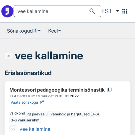
Otsingu juurde
Põhisisu juurde
search
apps
EST
Sõnakogud
Keel
1
vee kallamine
et
Erialasõnastikud
content_copy
Montessori pedagoogika terminisõnastik
ID
479781
Viimati muudetud
03.01.2022
Vaata sõnakogu
Valdkond
igapäevaelu
vahendid ja harjutused (3–6)
3–6 vanuserühm
vee kallamine
et