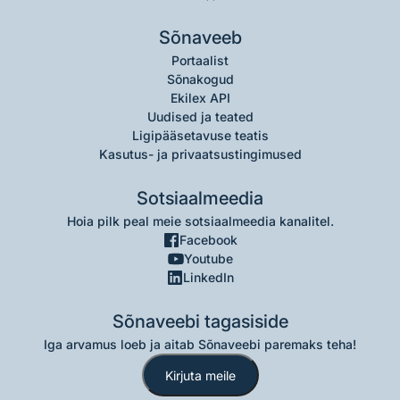
Sõnaveeb
Portaalist
Sõnakogud
Ekilex API
Uudised ja teated
Ligipääsetavuse teatis
Kasutus- ja privaatsustingimused
Sotsiaalmeedia
Hoia pilk peal meie sotsiaalmeedia kanalitel.
Facebook
Youtube
LinkedIn
Sõnaveebi tagasiside
Iga arvamus loeb ja aitab Sõnaveebi paremaks teha!
Kirjuta meile