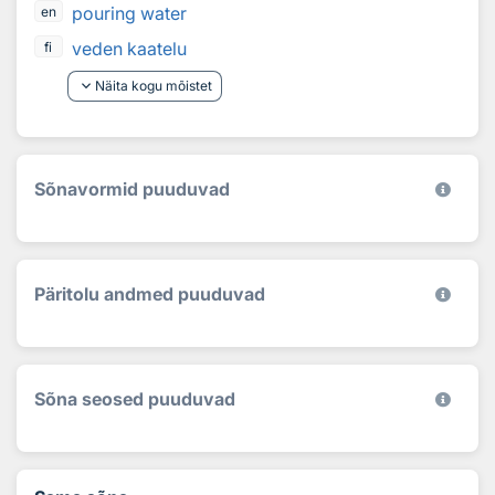
pouring water
en
veden kaatelu
fi
keyboard_arrow_down
Näita kogu mõistet
Sõnavormid puuduvad
Päritolu andmed puuduvad
Sõna seosed puuduvad