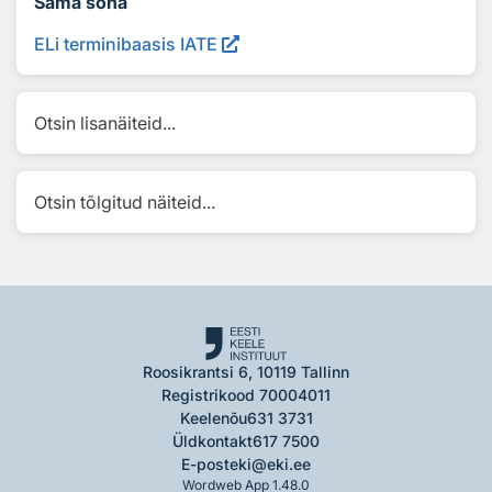
Sama sõna
ELi terminibaasis IATE
Otsin lisanäiteid...
Otsin tõlgitud näiteid...
Roosikrantsi 6, 10119 Tallinn
Registrikood 70004011
Keelenõu
631 3731
Üldkontakt
617 7500
E-post
eki@eki.ee
Wordweb App 1.48.0