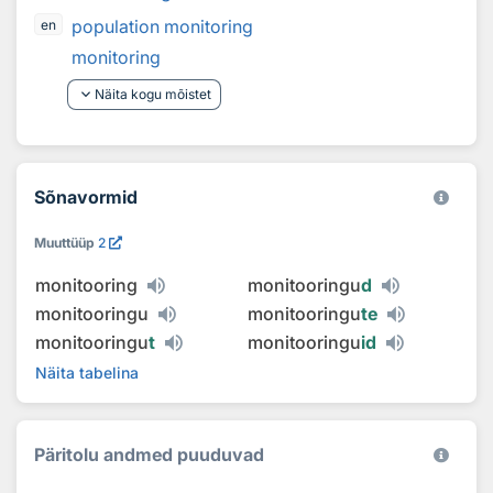
population monitoring
en
monitoring
keyboard_arrow_down
Näita kogu mõistet
Sõnavormid
Muuttüüp
2
monitooring
monitooringu
d
monitooringu
monitooringu
te
monitooringu
t
monitooringu
id
Näita tabelina
Päritolu andmed puuduvad