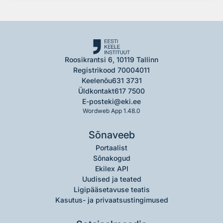
Roosikrantsi 6, 10119 Tallinn
Registrikood 70004011
Keelenõu
631 3731
Üldkontakt
617 7500
E-post
eki@eki.ee
Wordweb App 1.48.0
Sõnaveeb
Portaalist
Sõnakogud
Ekilex API
Uudised ja teated
Ligipääsetavuse teatis
Kasutus- ja privaatsustingimused