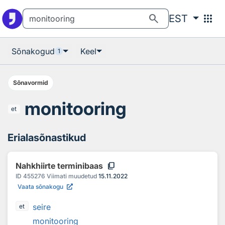
Otsingu juurde
Põhisisu juurde
search
apps
EST
Sõnakogud
Keel
1
Sõnavormid
monitooring
et
Erialasõnastikud
content_copy
Nahkhiirte terminibaas
ID
455276
Viimati muudetud
15.11.2022
Vaata sõnakogu
seire
et
monitooring