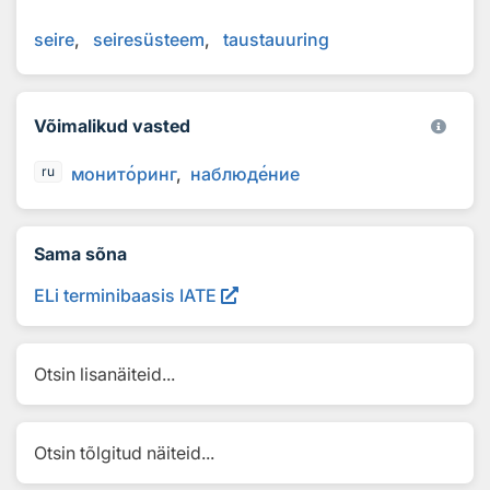
seire
seiresüsteem
taustauuring
Võimalikud vasted
монит
о
ринг
наблюд
е
ние
ru
Sama sõna
ELi terminibaasis IATE
Otsin lisanäiteid...
Otsin tõlgitud näiteid...