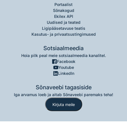
Portaalist
Sõnakogud
Ekilex API
Uudised ja teated
Ligipääsetavuse teatis
Kasutus- ja privaatsustingimused
Sotsiaalmeedia
Hoia pilk peal meie sotsiaalmeedia kanalitel.
Facebook
Youtube
LinkedIn
Sõnaveebi tagasiside
Iga arvamus loeb ja aitab Sõnaveebi paremaks teha!
Kirjuta meile