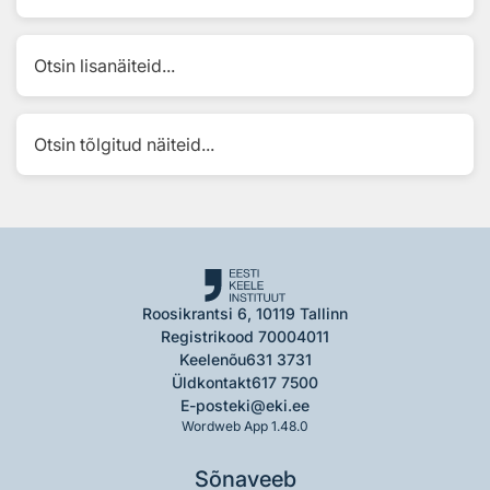
Otsin lisanäiteid...
Otsin tõlgitud näiteid...
Roosikrantsi 6, 10119 Tallinn
Registrikood 70004011
Keelenõu
631 3731
Üldkontakt
617 7500
E-post
eki@eki.ee
Wordweb App 1.48.0
Sõnaveeb