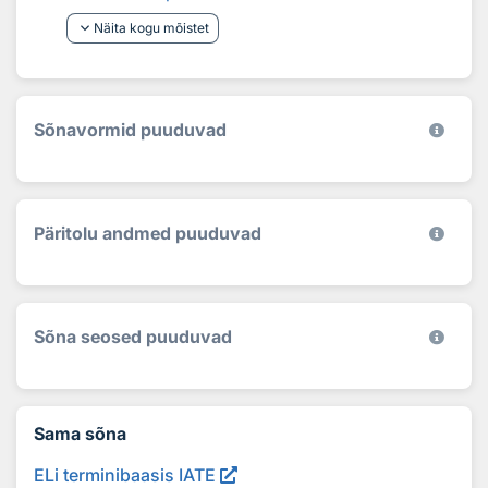
keyboard_arrow_down
Näita kogu mõistet
Sõnavormid puuduvad
Päritolu andmed puuduvad
Sõna seosed puuduvad
Sama sõna
ELi terminibaasis IATE