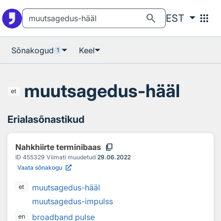
Otsingu juurde
Põhisisu juurde
search
apps
EST
Sõnakogud
Keel
1
muutsagedus-hääl
et
Erialasõnastikud
content_copy
Nahkhiirte terminibaas
ID
455329
Viimati muudetud
29.06.2022
Vaata sõnakogu
muutsagedus-hääl
et
muutsagedus-impulss
broadband pulse
en