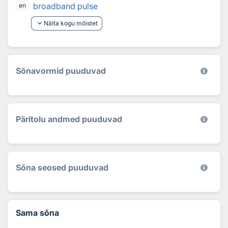
broadband pulse
en
keyboard_arrow_down
Näita kogu mõistet
Sõnavormid puuduvad
Päritolu andmed puuduvad
Sõna seosed puuduvad
Sama sõna