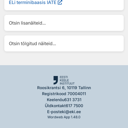
ELi terminibaasis IATE
Otsin lisanäiteid...
Otsin tõlgitud näiteid...
Roosikrantsi 6, 10119 Tallinn
Registrikood 70004011
Keelenõu
631 3731
Üldkontakt
617 7500
E-post
eki@eki.ee
Wordweb App 1.48.0