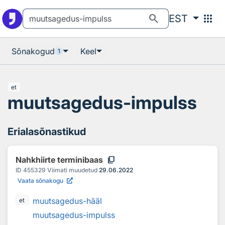
Otsingu juurde
Põhisisu juurde
search
apps
EST
Sõnakogud
Keel
1
et
muutsagedus-impulss
Erialasõnastikud
content_copy
Nahkhiirte terminibaas
ID
455329
Viimati muudetud
29.06.2022
Vaata sõnakogu
muutsagedus-hääl
et
muutsagedus-impulss