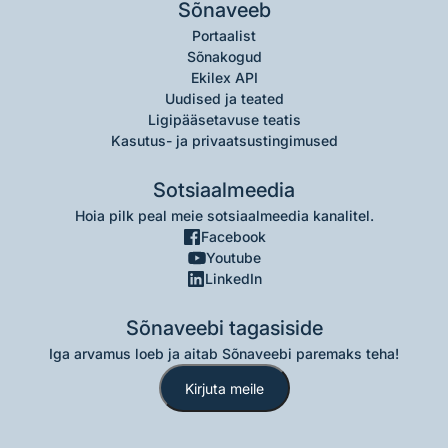
Sõnaveeb
Portaalist
Sõnakogud
Ekilex API
Uudised ja teated
Ligipääsetavuse teatis
Kasutus- ja privaatsustingimused
Sotsiaalmeedia
Hoia pilk peal meie sotsiaalmeedia kanalitel.
Facebook
Youtube
LinkedIn
Sõnaveebi tagasiside
Iga arvamus loeb ja aitab Sõnaveebi paremaks teha!
Kirjuta meile