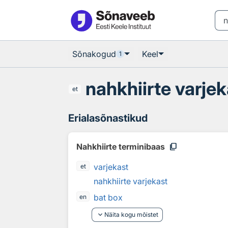
Otsingu juurde
Põhisisu juurde
Sõnakogud
Keel
1
nahkhiirte varje
et
Erialasõnastikud
content_copy
Nahkhiirte terminibaas
varjekast
et
nahkhiirte varjekast
bat box
en
keyboard_arrow_down
Näita kogu mõistet