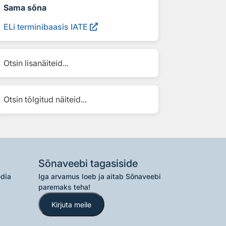
Sama sõna
ELi terminibaasis IATE
Otsin lisanäiteid...
Otsin tõlgitud näiteid...
Sõnaveebi tagasiside
edia
Iga arvamus loeb ja aitab Sõnaveebi
paremaks teha!
Kirjuta meile