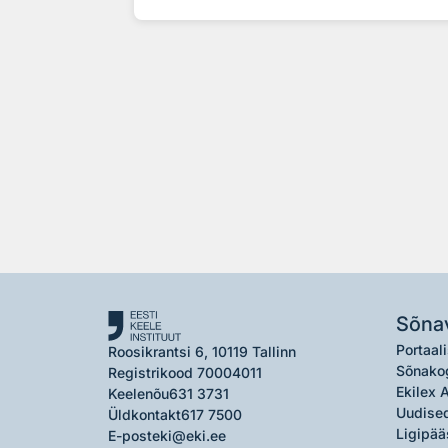
Sõna
Portaali
Roosikrantsi 6, 10119 Tallinn
Sõnako
Registrikood 70004011
Ekilex 
Keelenõu
631 3731
Uudised
Üldkontakt
617 7500
Ligipää
E-post
eki@eki.ee