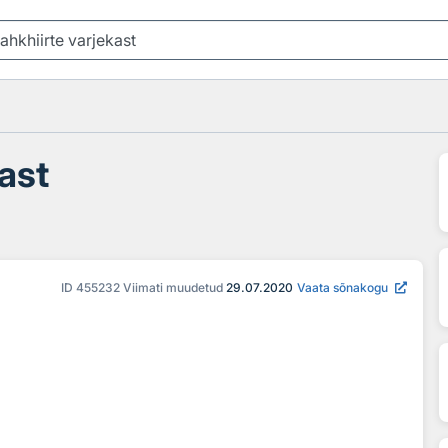
kast
ID
455232
Viimati muudetud
29.07.2020
Vaata sõnakogu