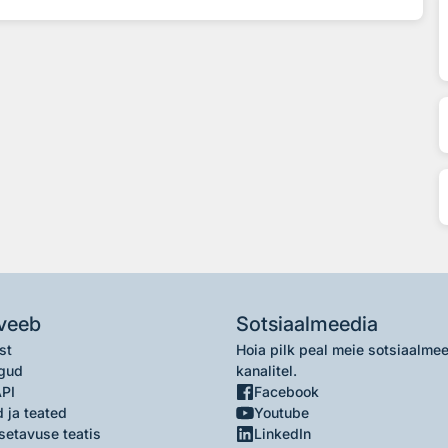
veeb
Sotsiaalmeedia
st
Hoia pilk peal meie sotsiaalme
gud
kanalitel.
API
Facebook
 ja teated
Youtube
setavuse teatis
LinkedIn