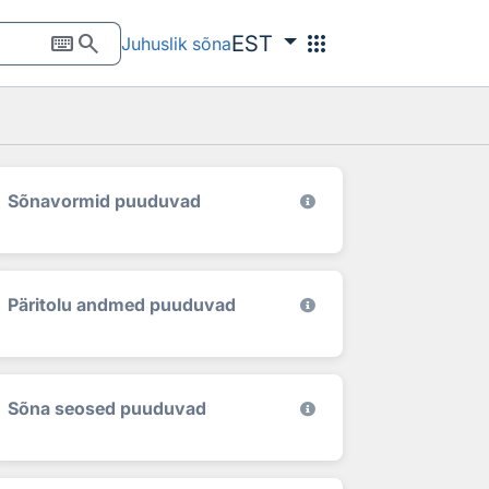
keyboard
search
apps
EST
Juhuslik sõna
Sõnavormid puuduvad
Päritolu andmed puuduvad
Sõna seosed puuduvad