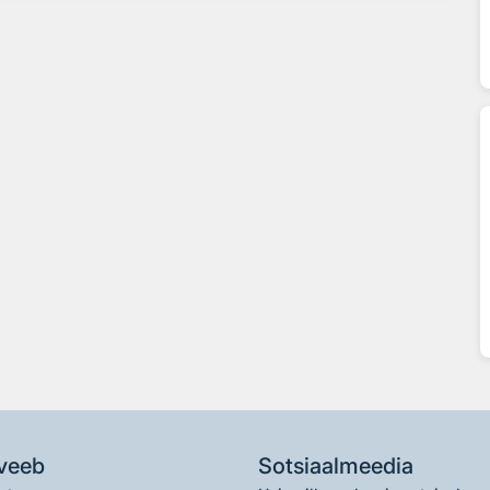
veeb
Sotsiaalmeedia