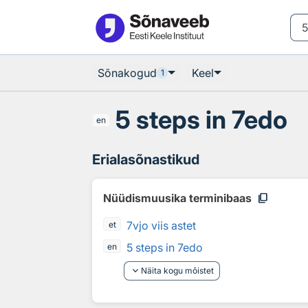
Otsingu juurde
Põhisisu juurde
Sõnakogud
Keel
1
5 steps in 7edo
en
Erialasõnastikud
content_copy
Nüüdismuusika terminibaas
7vjo viis astet
et
5 steps in 7edo
en
keyboard_arrow_down
Näita kogu mõistet