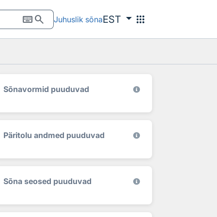
keyboard
search
apps
EST
Juhuslik sõna
Sõnavormid puuduvad
Päritolu andmed puuduvad
Sõna seosed puuduvad