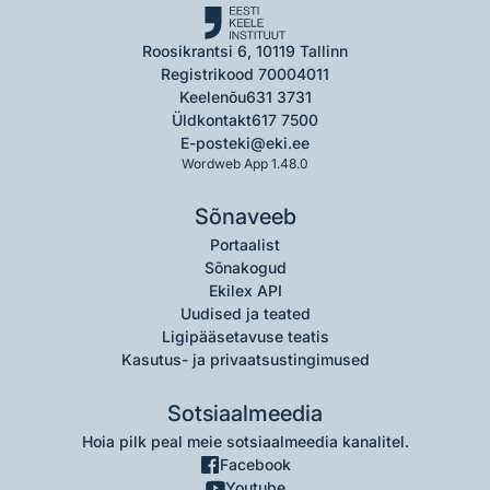
Roosikrantsi 6, 10119 Tallinn
Registrikood 70004011
Keelenõu
631 3731
Üldkontakt
617 7500
E-post
eki@eki.ee
Wordweb App 1.48.0
Sõnaveeb
Portaalist
Sõnakogud
Ekilex API
Uudised ja teated
Ligipääsetavuse teatis
Kasutus- ja privaatsustingimused
Sotsiaalmeedia
Hoia pilk peal meie sotsiaalmeedia kanalitel.
Facebook
Youtube