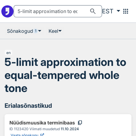
Otsingu juurde
Põhisisu juurde
search
apps
EST
Sõnakogud
Keel
1
en
5-limit approximation to
equal-tempered whole
tone
Erialasõnastikud
content_copy
Nüüdismuusika terminibaas
ID
1123420
Viimati muudetud
11.10.2024
Vaata sõnakogu