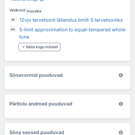
Valdkond
muusika
12vjo tervetooni lähendus limiit-5 tervetooniks
et
5-limit approximation to equal-tempered whole
en
tone
keyboard_arrow_down
Näita kogu mõistet
Sõnavormid puuduvad
Päritolu andmed puuduvad
Sõna seosed puuduvad