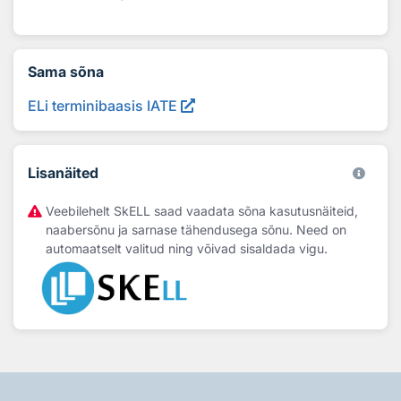
Sama sõna
ELi terminibaasis IATE
Lisanäited
Veebilehelt SkELL saad vaadata sõna kasutusnäiteid,
naabersõnu ja sarnase tähendusega sõnu. Need on
automaatselt valitud ning võivad sisaldada vigu.