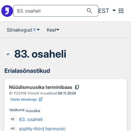
Otsingu juurde
Põhisisu juurde
search
apps
EST
Sõnakogud
Keel
1
83. osaheli
et
Erialasõnastikud
content_copy
Nüüdismuusika terminibaas
ID
1123518
Viimati muudetud
08.11.2024
Vaata sõnakogu
Valdkond
muusika
83. osaheli
et
eighty-third harmonic
en