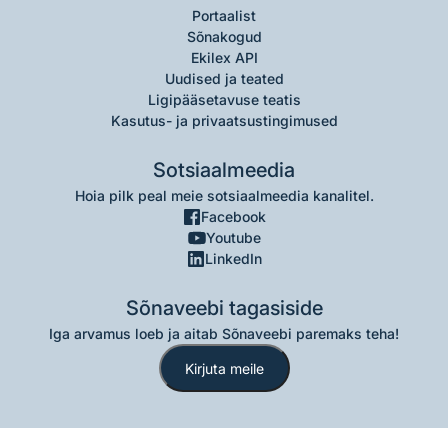
Portaalist
Sõnakogud
Ekilex API
Uudised ja teated
Ligipääsetavuse teatis
Kasutus- ja privaatsustingimused
Sotsiaalmeedia
Hoia pilk peal meie sotsiaalmeedia kanalitel.
Facebook
Youtube
LinkedIn
Sõnaveebi tagasiside
Iga arvamus loeb ja aitab Sõnaveebi paremaks teha!
Kirjuta meile