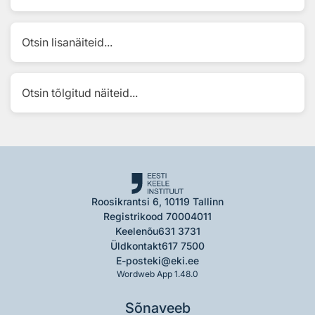
Otsin lisanäiteid...
Otsin tõlgitud näiteid...
Roosikrantsi 6, 10119 Tallinn
Registrikood 70004011
Keelenõu
631 3731
Üldkontakt
617 7500
E-post
eki@eki.ee
Wordweb App 1.48.0
Sõnaveeb