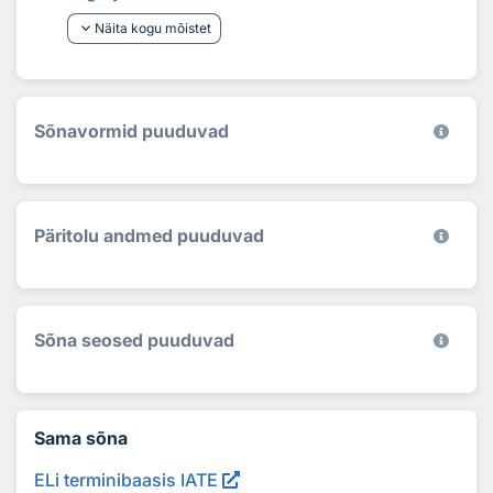
keyboard_arrow_down
Näita kogu mõistet
Sõnavormid puuduvad
Päritolu andmed puuduvad
Sõna seosed puuduvad
Sama sõna
ELi terminibaasis IATE