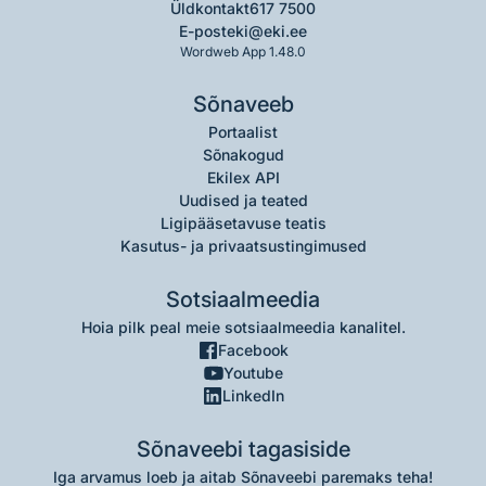
Üldkontakt
617 7500
E-post
eki@eki.ee
Wordweb App 1.48.0
Sõnaveeb
Portaalist
Sõnakogud
Ekilex API
Uudised ja teated
Ligipääsetavuse teatis
Kasutus- ja privaatsustingimused
Sotsiaalmeedia
Hoia pilk peal meie sotsiaalmeedia kanalitel.
Facebook
Youtube
LinkedIn
Sõnaveebi tagasiside
Iga arvamus loeb ja aitab Sõnaveebi paremaks teha!