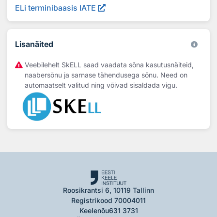
ELi terminibaasis IATE
Lisanäited
Veebilehelt SkELL saad vaadata sõna kasutusnäiteid,
naabersõnu ja sarnase tähendusega sõnu. Need on
automaatselt valitud ning võivad sisaldada vigu.
Roosikrantsi 6, 10119 Tallinn
Registrikood 70004011
Keelenõu
631 3731