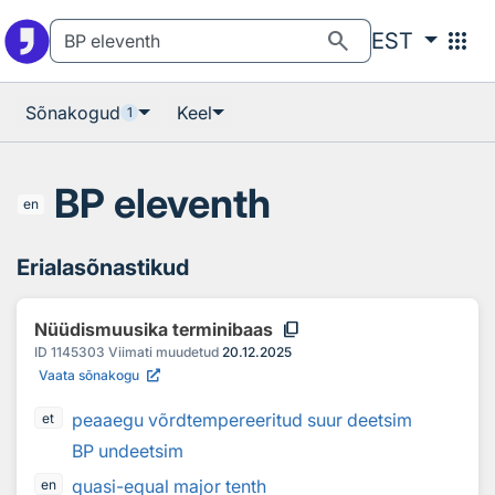
Otsingu juurde
Põhisisu juurde
search
apps
EST
Sõnakogud
Keel
1
BP eleventh
en
Erialasõnastikud
content_copy
Nüüdismuusika terminibaas
ID
1145303
Viimati muudetud
20.12.2025
Vaata sõnakogu
peaaegu võrdtempereeritud suur deetsim
et
BP undeetsim
quasi-equal major tenth
en