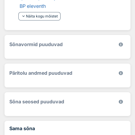
BP eleventh
keyboard_arrow_down
Näita kogu mõistet
Sõnavormid puuduvad
Päritolu andmed puuduvad
Sõna seosed puuduvad
Sama sõna