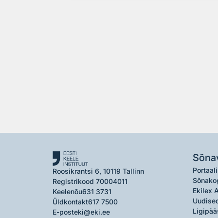
Sõna
Portaali
Roosikrantsi 6, 10119 Tallinn
Sõnako
Registrikood 70004011
Ekilex 
Keelenõu
631 3731
Uudised
Üldkontakt
617 7500
Ligipää
E-post
eki@eki.ee