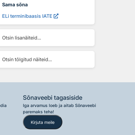
Sama sõna
ELi terminibaasis IATE
Otsin lisanäiteid...
Otsin tõlgitud näiteid...
Sõnaveebi tagasiside
edia
Iga arvamus loeb ja aitab Sõnaveebi
paremaks teha!
Kirjuta meile