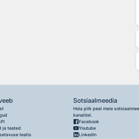
veeb
Sotsiaalmeedia
st
Hoia pilk peal meie sotsiaalme
gud
kanalitel.
API
Facebook
 ja teated
Youtube
setavuse teatis
LinkedIn