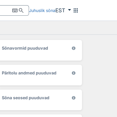
keyboard
search
apps
EST
Juhuslik sõna
Sõnavormid puuduvad
Päritolu andmed puuduvad
Sõna seosed puuduvad