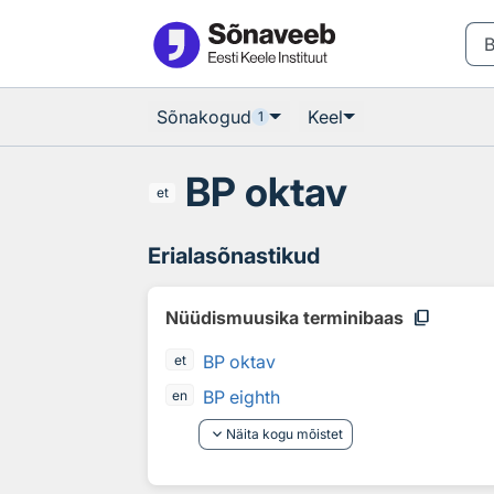
Otsingu juurde
Põhisisu juurde
Sõnakogud
Keel
1
BP oktav
et
Erialasõnastikud
content_copy
Nüüdismuusika terminibaas
BP oktav
et
BP eighth
en
keyboard_arrow_down
Näita kogu mõistet